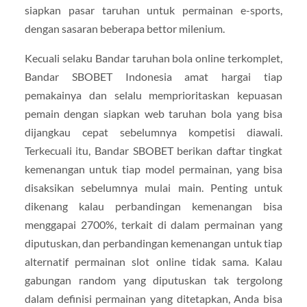
siapkan pasar taruhan untuk permainan e-sports,
dengan sasaran beberapa bettor milenium.
Kecuali selaku Bandar taruhan bola online terkomplet,
Bandar SBOBET Indonesia amat hargai tiap
pemakainya dan selalu memprioritaskan kepuasan
pemain dengan siapkan web taruhan bola yang bisa
dijangkau cepat sebelumnya kompetisi diawali.
Terkecuali itu, Bandar SBOBET berikan daftar tingkat
kemenangan untuk tiap model permainan, yang bisa
disaksikan sebelumnya mulai main. Penting untuk
dikenang kalau perbandingan kemenangan bisa
menggapai 2700%, terkait di dalam permainan yang
diputuskan, dan perbandingan kemenangan untuk tiap
alternatif permainan slot online tidak sama. Kalau
gabungan random yang diputuskan tak tergolong
dalam definisi permainan yang ditetapkan, Anda bisa