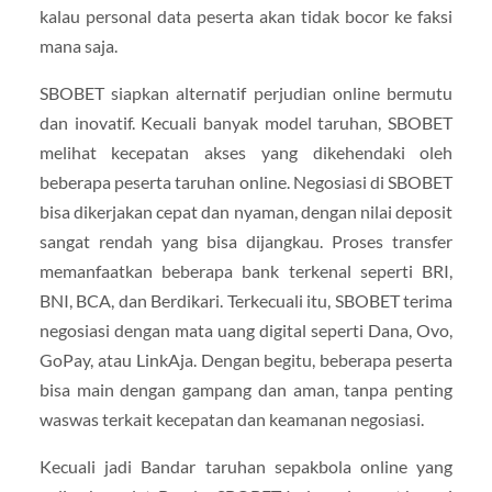
kalau personal data peserta akan tidak bocor ke faksi
mana saja.
SBOBET siapkan alternatif perjudian online bermutu
dan inovatif. Kecuali banyak model taruhan, SBOBET
melihat kecepatan akses yang dikehendaki oleh
beberapa peserta taruhan online. Negosiasi di SBOBET
bisa dikerjakan cepat dan nyaman, dengan nilai deposit
sangat rendah yang bisa dijangkau. Proses transfer
memanfaatkan beberapa bank terkenal seperti BRI,
BNI, BCA, dan Berdikari. Terkecuali itu, SBOBET terima
negosiasi dengan mata uang digital seperti Dana, Ovo,
GoPay, atau LinkAja. Dengan begitu, beberapa peserta
bisa main dengan gampang dan aman, tanpa penting
waswas terkait kecepatan dan keamanan negosiasi.
Kecuali jadi Bandar taruhan sepakbola online yang