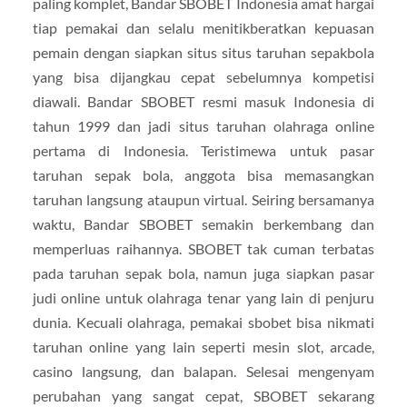
paling komplet, Bandar SBOBET Indonesia amat hargai
tiap pemakai dan selalu menitikberatkan kepuasan
pemain dengan siapkan situs situs taruhan sepakbola
yang bisa dijangkau cepat sebelumnya kompetisi
diawali. Bandar SBOBET resmi masuk Indonesia di
tahun 1999 dan jadi situs taruhan olahraga online
pertama di Indonesia. Teristimewa untuk pasar
taruhan sepak bola, anggota bisa memasangkan
taruhan langsung ataupun virtual. Seiring bersamanya
waktu, Bandar SBOBET semakin berkembang dan
memperluas raihannya. SBOBET tak cuman terbatas
pada taruhan sepak bola, namun juga siapkan pasar
judi online untuk olahraga tenar yang lain di penjuru
dunia. Kecuali olahraga, pemakai sbobet bisa nikmati
taruhan online yang lain seperti mesin slot, arcade,
casino langsung, dan balapan. Selesai mengenyam
perubahan yang sangat cepat, SBOBET sekarang