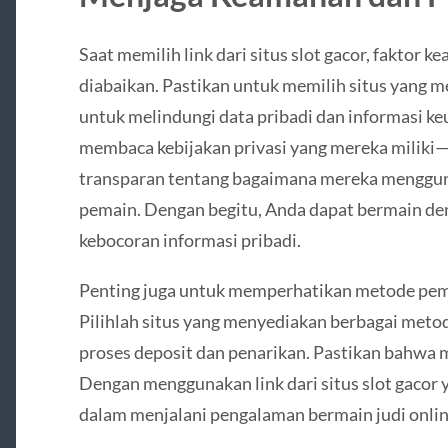
Saat memilih link dari situs slot gacor, faktor k
diabaikan. Pastikan untuk memilih situs yang 
untuk melindungi data pribadi dan informasi k
membaca kebijakan privasi yang mereka miliki—
transparan tentang bagaimana mereka menggun
pemain. Dengan begitu, Anda dapat bermain de
kebocoran informasi pribadi.
Penting juga untuk memperhatikan metode pemb
Pilihlah situs yang menyediakan berbagai met
proses deposit dan penarikan. Pastikan bahwa 
Dengan menggunakan link dari situs slot gacor
dalam menjalani pengalaman bermain judi onlin