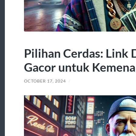
Pilihan Cerdas: Link D
Gacor untuk Kemena
OCTOBER 17, 2024
/