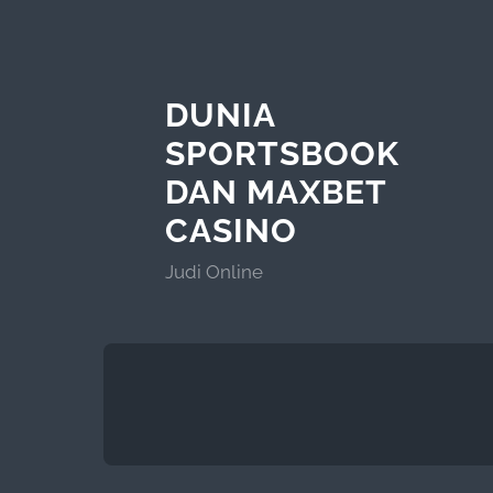
DUNIA
SPORTSBOOK
DAN MAXBET
CASINO
Judi Online