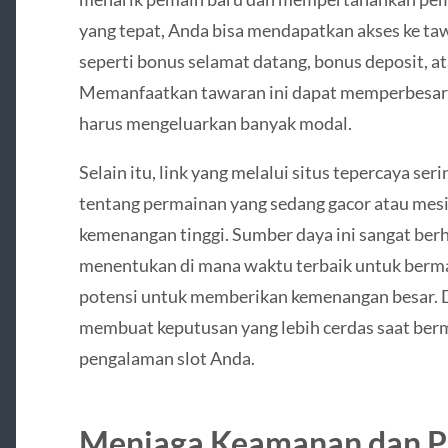
yang tepat, Anda bisa mendapatkan akses ke t
seperti bonus selamat datang, bonus deposit, at
Memanfaatkan tawaran ini dapat memperbesar
harus mengeluarkan banyak modal.
Selain itu, link yang melalui situs tepercaya ser
tentang permainan yang sedang gacor atau mesin
kemenangan tinggi. Sumber daya ini sangat be
menentukan di mana waktu terbaik untuk bermai
potensi untuk memberikan kemenangan besar. 
membuat keputusan yang lebih cerdas saat be
pengalaman slot Anda.
Menjaga Keamanan dan Pr