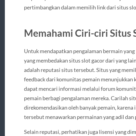
pertimbangkan dalam memilih link dari situs s
Memahami Ciri-ciri Situs 
Untuk mendapatkan pengalaman bermain yang ba
yang membedakan situs slot gacor dari yang lain
adalah reputasi situs tersebut. Situs yang memil
feedback dari komunitas pemain menunjukkan k
dapat mencari informasi melalui forum komunita
pemain berbagi pengalaman mereka. Carilah situ
direkomendasikan oleh banyak pemain, karena 
tersebut menawarkan permainan yang adil dan 
Selain reputasi, perhatikan juga lisensi yang dim