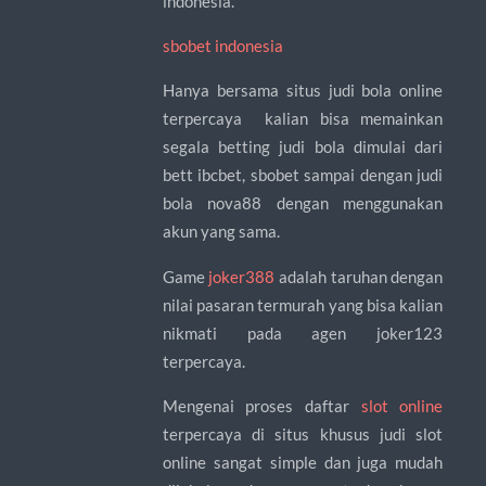
indonesia.
sbobet indonesia
Hanya bersama situs judi bola online
terpercaya kalian bisa memainkan
segala betting judi bola dimulai dari
bett ibcbet, sbobet sampai dengan judi
bola nova88 dengan menggunakan
akun yang sama.
Game
joker388
adalah taruhan dengan
nilai pasaran termurah yang bisa kalian
nikmati pada agen joker123
terpercaya.
Mengenai proses daftar
slot online
terpercaya di situs khusus judi slot
online sangat simple dan juga mudah