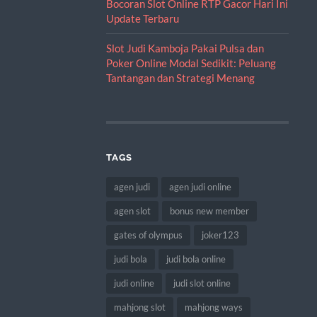
Bocoran Slot Online RTP Gacor Hari Ini
Update Terbaru
Slot Judi Kamboja Pakai Pulsa dan
Poker Online Modal Sedikit: Peluang
Tantangan dan Strategi Menang
TAGS
agen judi
agen judi online
agen slot
bonus new member
gates of olympus
joker123
judi bola
judi bola online
judi online
judi slot online
mahjong slot
mahjong ways