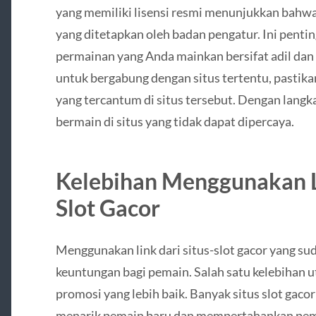
yang memiliki lisensi resmi menunjukkan bahwa 
yang ditetapkan oleh badan pengatur. Ini pent
permainan yang Anda mainkan bersifat adil da
untuk bergabung dengan situs tertentu, pastika
yang tercantum di situs tersebut. Dengan langka
bermain di situs yang tidak dapat dipercaya.
Kelebihan Menggunakan L
Slot Gacor
Menggunakan link dari situs-slot gacor yang s
keuntungan bagi pemain. Salah satu kelebihan 
promosi yang lebih baik. Banyak situs slot gac
menarik pemain baru dan mempertahankan pem