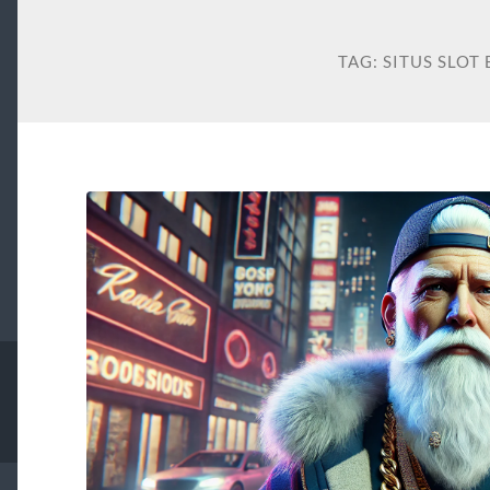
TAG:
SITUS SLOT 