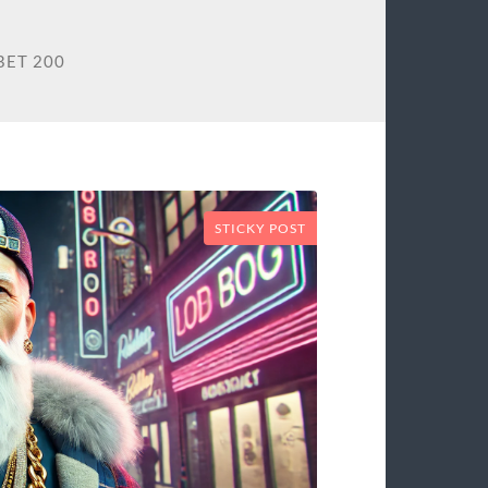
BET 200
STICKY POST