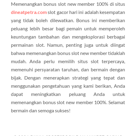
Memenangkan bonus slot new member 100% di situs
dineatpetra.com
slot gacor hari ini adalah kesempatan
yang tidak boleh dilewatkan. Bonus ini memberikan
peluang lebih besar bagi pemain untuk memperoleh
keuntungan tambahan dan mengeksplorasi berbagai
permainan slot. Namun, penting juga untuk diingat
bahwa memenangkan bonus slot new member tidaklah
mudah. Anda perlu memilih situs slot terpercaya,
memenuhi persyaratan taruhan, dan bermain dengan
bijak. Dengan menerapkan strategi yang tepat dan
menggunakan pengetahuan yang kami berikan, Anda
dapat meningkatkan peluang Anda untuk
memenangkan bonus slot new member 100%. Selamat
bermain dan semoga sukses!