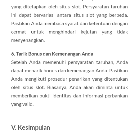
yang ditetapkan oleh situs slot. Persyaratan taruhan
ini dapat bervariasi antara situs slot yang berbeda.
Pastikan Anda membaca syarat dan ketentuan dengan
cermat untuk menghindari kejutan yang tidak
menyenangkan.
6. Tarik Bonus dan Kemenangan Anda
Setelah Anda memenuhi persyaratan taruhan, Anda
dapat menarik bonus dan kemenangan Anda. Pastikan
Anda mengikuti prosedur penarikan yang ditentukan
oleh situs slot. Biasanya, Anda akan diminta untuk
memberikan bukti identitas dan informasi perbankan
yang valid.
V. Kesimpulan