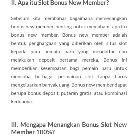
II. Apa itu Slot Bonus New Member?
Sebelum kita membahas bagaimana memenangkan
bonus new member, penting untuk memahami apa itu
bonus new member. Bonus new member adalah
bentuk penghargaan yang diberikan oleh situs slot
kepada para pemain baru yang mendaftar dan
melakukan deposit pertama mereka. Bonus ini
memberikan kesempatan bagi pemain baru untuk
mencoba berbagai permainan slot tanpa harus
mengeluarkan banyak uang. Bonus new member dapat
berupa bonus deposit, putaran gratis, atau kombinasi
keduanya.
III. Mengapa Menangkan Bonus Slot New
Member 100%?