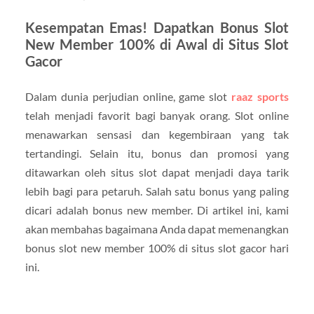
Kesempatan Emas! Dapatkan Bonus Slot
New Member 100% di Awal di Situs Slot
Gacor
Dalam dunia perjudian online, game slot
raaz sports
telah menjadi favorit bagi banyak orang. Slot online
menawarkan sensasi dan kegembiraan yang tak
tertandingi. Selain itu, bonus dan promosi yang
ditawarkan oleh situs slot dapat menjadi daya tarik
lebih bagi para petaruh. Salah satu bonus yang paling
dicari adalah bonus new member. Di artikel ini, kami
akan membahas bagaimana Anda dapat memenangkan
bonus slot new member 100% di situs slot gacor hari
ini.