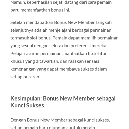
Namun, keberhasilan sejati datang dari cara pemain
baru memanfaatkan bonus ini.
Setelah mendapatkan Bonus New Member, langkah
selanjutnya adalah menjelajahi berbagai permainan,
termasuk slot bonus. Pemain dapat memilih permainan
yang sesuai dengan selera dan preferensi mereka.
Pelajari aturan permainan, manfaatkan fitur-fitur
khusus yang ditawarkan, dan rasakan sensasi
kemenangan yang dapat membawa sukses dalam
setiap putaran.
Kesimpulan: Bonus New Member sebagai
Kunci Sukses
Dengan Bonus New Member sebagai kunci sukses,
setiap pemain baru diundang untuk meraih