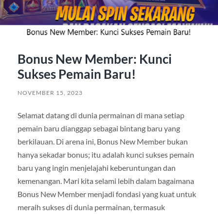
Bonus New Member: Kunci
Sukses Pemain Baru!
NOVEMBER 15, 2023
Selamat datang di dunia permainan di mana setiap
pemain baru dianggap sebagai bintang baru yang
berkilauan. Di arena ini, Bonus New Member bukan
hanya sekadar bonus; itu adalah kunci sukses pemain
baru yang ingin menjelajahi keberuntungan dan
kemenangan. Mari kita selami lebih dalam bagaimana
Bonus New Member menjadi fondasi yang kuat untuk
meraih sukses di dunia permainan, termasuk