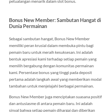
petualangan menarik dalam slot bonus.
Bonus New Member: Sambutan Hangat di
Dunia Permainan
Sebagai sambutan hangat, Bonus New Member
memiliki peran krusial dalam membuka pintu bagi
pemain baru untuk meraih kesuksesan. Ini adalah
bentuk apresiasi kami terhadap setiap pemain yang
memilih bergabung dengan komunitas permainan
kami. Persentase bonus yang tinggi pada deposit
pertama adalah langkah awal yang memberikan modal
tambahan untuk menjelajahi berbagai permainan.
Bonus New Member juga menciptakan suasana positif
dan antusiasme di antara pemain baru. Ini adalah
sinyal bahwa setiap pemain dihargai dan diberikan