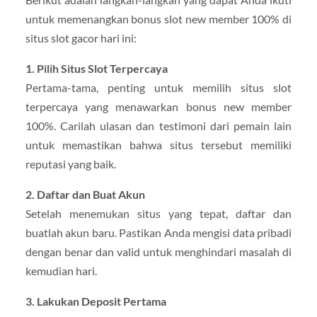
untuk memenangkan bonus slot new member 100% di
situs slot gacor hari ini:
1. Pilih Situs Slot Terpercaya
Pertama-tama, penting untuk memilih situs slot
terpercaya yang menawarkan bonus new member
100%. Carilah ulasan dan testimoni dari pemain lain
untuk memastikan bahwa situs tersebut memiliki
reputasi yang baik.
2. Daftar dan Buat Akun
Setelah menemukan situs yang tepat, daftar dan
buatlah akun baru. Pastikan Anda mengisi data pribadi
dengan benar dan valid untuk menghindari masalah di
kemudian hari.
3. Lakukan Deposit Pertama