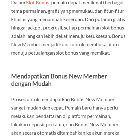
Dalam
Slot Bonus
, pemain dapat menikmati berbagai
tema permainan, grafis yang memukau, dan fitur-fitur
khusus yang menambah keseruan. Dari putaran gratis
hingga jackpot progresif, setiap permainan slot bonus
adalah langkah lebih dekat menuju kesuksesan. Bonus
New Member menjadi kunci untuk membuka pintu
menuju petualangan slot bonus yang memikat.
Mendapatkan Bonus New Member
dengan Mudah
Proses untuk mendapatkan Bonus New Member
sangat mudah dan cepat. Pemain baru hanya perlu
melakukan pendaftaran di platform permainan,
lakukan deposit pertama, dan Bonus New Member
akan secara otomatis ditambahkan ke akun mereka.