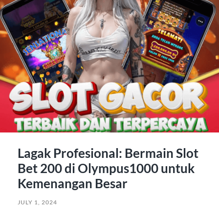
Lagak Profesional: Bermain Slot
Bet 200 di Olympus1000 untuk
Kemenangan Besar
JULY 1, 2024