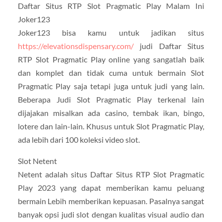
Daftar Situs RTP Slot Pragmatic Play Malam Ini
Joker123
Joker123 bisa kamu untuk jadikan situs
https://elevationsdispensary.com/
judi Daftar Situs
RTP Slot Pragmatic Play online yang sangatlah baik
dan komplet dan tidak cuma untuk bermain Slot
Pragmatic Play saja tetapi juga untuk judi yang lain.
Beberapa Judi Slot Pragmatic Play terkenal lain
dijajakan misalkan ada casino, tembak ikan, bingo,
lotere dan lain-lain. Khusus untuk Slot Pragmatic Play,
ada lebih dari 100 koleksi video slot.
Slot Netent
Netent adalah situs Daftar Situs RTP Slot Pragmatic
Play 2023 yang dapat memberikan kamu peluang
bermain Lebih memberikan kepuasan. Pasalnya sangat
banyak opsi judi slot dengan kualitas visual audio dan