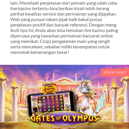
lain. Menelaah penjelasan dari pemain yang udah coba
live kasino tertentu bisa berikan kisah lebih terang
perihal kwalitas service dan permainan yang dijajakan.
Web yang punyai rekam jejak baik bakal punya
penjelasan positif dan banyak referensi. Dengan meng
ikuti tips ini, Anda akan bisa temukan live kasino paling
dipercaya yang tawarkan permainan baccarat online
yang memikat. Cicipi pengalaman main yang sengit
serta mencekam, sekalian miliki kesempatan untuk
mencetak kemenangan besar!
STICKY POST