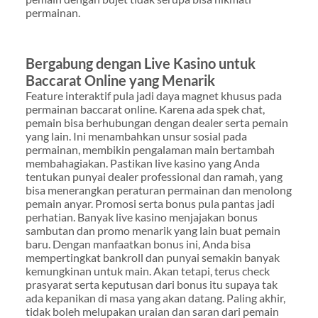
permainan.
Bergabung dengan Live Kasino untuk
Baccarat Online yang Menarik
Feature interaktif pula jadi daya magnet khusus pada
permainan baccarat online. Karena ada spek chat,
pemain bisa berhubungan dengan dealer serta pemain
yang lain. Ini menambahkan unsur sosial pada
permainan, membikin pengalaman main bertambah
membahagiakan. Pastikan live kasino yang Anda
tentukan punyai dealer professional dan ramah, yang
bisa menerangkan peraturan permainan dan menolong
pemain anyar. Promosi serta bonus pula pantas jadi
perhatian. Banyak live kasino menjajakan bonus
sambutan dan promo menarik yang lain buat pemain
baru. Dengan manfaatkan bonus ini, Anda bisa
mempertingkat bankroll dan punyai semakin banyak
kemungkinan untuk main. Akan tetapi, terus check
prasyarat serta keputusan dari bonus itu supaya tak
ada kepanikan di masa yang akan datang. Paling akhir,
tidak boleh melupakan uraian dan saran dari pemain