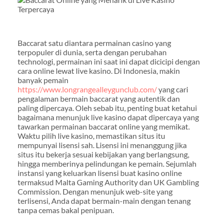
Baccarat satu diantara permainan casino yang
terpopuler di dunia, serta dengan perubahan
technologi, permainan ini saat ini dapat dicicipi dengan
cara online lewat live kasino. Di Indonesia, makin
banyak pemain
https://www.longrangealleygunclub.com/
yang cari
pengalaman bermain baccarat yang autentik dan
paling dipercaya. Oleh sebab itu, penting buat ketahui
bagaimana menunjuk live kasino dapat dipercaya yang
tawarkan permainan baccarat online yang memikat.
Waktu pilih live kasino, memastikan situs itu
mempunyai lisensi sah. Lisensi ini menanggung jika
situs itu bekerja sesuai kebijakan yang berlangsung,
hingga memberinya pelindungan ke pemain. Sejumlah
instansi yang keluarkan lisensi buat kasino online
termaksud Malta Gaming Authority dan UK Gambling
Commission. Dengan menunjuk web-site yang
terlisensi, Anda dapat bermain-main dengan tenang
tanpa cemas bakal penipuan.