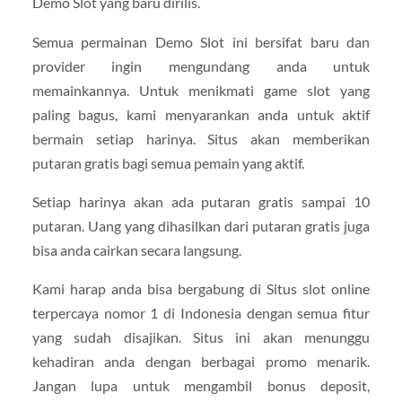
Demo Slot yang baru dirilis.
Semua permainan Demo Slot ini bersifat baru dan
provider ingin mengundang anda untuk
memainkannya. Untuk menikmati game slot yang
paling bagus, kami menyarankan anda untuk aktif
bermain setiap harinya. Situs akan memberikan
putaran gratis bagi semua pemain yang aktif.
Setiap harinya akan ada putaran gratis sampai 10
putaran. Uang yang dihasilkan dari putaran gratis juga
bisa anda cairkan secara langsung.
Kami harap anda bisa bergabung di Situs slot online
terpercaya nomor 1 di Indonesia dengan semua fitur
yang sudah disajikan. Situs ini akan menunggu
kehadiran anda dengan berbagai promo menarik.
Jangan lupa untuk mengambil bonus deposit,