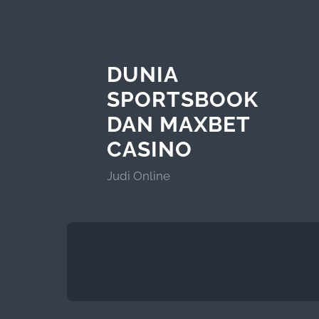
DUNIA
SPORTSBOOK
DAN MAXBET
CASINO
Judi Online