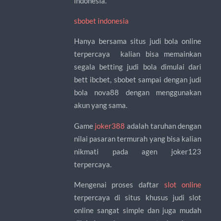
indonesia.
sbobet indonesia
Hanya bersama situs judi bola online
terpercaya kalian bisa memainkan
segala betting judi bola dimulai dari
bett ibcbet, sbobet sampai dengan judi
bola nova88 dengan menggunakan
akun yang sama.
Game
joker388
adalah taruhan dengan
nilai pasaran termurah yang bisa kalian
nikmati pada agen joker123
terpercaya.
Mengenai proses daftar
slot online
terpercaya di situs khusus judi slot
online sangat simple dan juga mudah