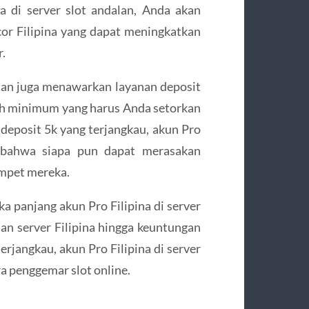
a di server slot andalan, Anda akan
acor Filipina yang dapat meningkatkan
.
ndalan juga menawarkan layanan deposit
lah minimum yang harus Anda setorkan
eposit 5k yang terjangkau, akun Pro
n bahwa siapa pun dapat merasakan
ompet mereka.
ka panjang akun Pro Filipina di server
lan server Filipina hingga keuntungan
terjangkau, akun Pro Filipina di server
ra penggemar slot online.