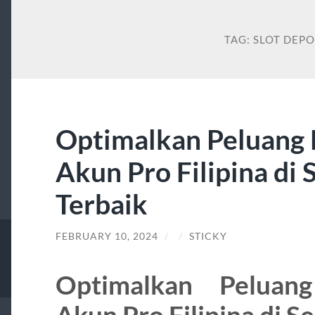
TAG:
SLOT DEPO
Optimalkan Peluang 
Akun Pro Filipina di 
Terbaik
FEBRUARY 10, 2024
/
/
STICKY
Optimalkan Peluan
Akun Pro Filipina di Se