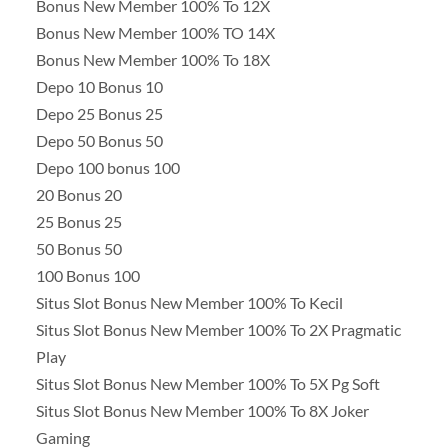
Bonus New Member 100% To 12X
Bonus New Member 100% TO 14X
Bonus New Member 100% To 18X
Depo 10 Bonus 10
Depo 25 Bonus 25
Depo 50 Bonus 50
Depo 100 bonus 100
20 Bonus 20
25 Bonus 25
50 Bonus 50
100 Bonus 100
Situs Slot Bonus New Member 100% To Kecil
Situs Slot Bonus New Member 100% To 2X Pragmatic
Play
Situs Slot Bonus New Member 100% To 5X Pg Soft
Situs Slot Bonus New Member 100% To 8X Joker
Gaming