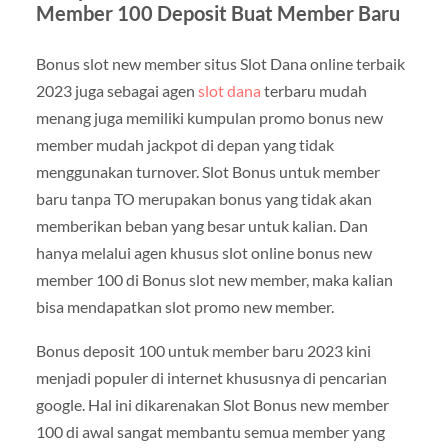
Member 100 Deposit Buat Member Baru
Bonus slot new member situs Slot Dana online terbaik
2023 juga sebagai agen
slot dana
terbaru mudah
menang juga memiliki kumpulan promo bonus new
member mudah jackpot di depan yang tidak
menggunakan turnover. Slot Bonus untuk member
baru tanpa TO merupakan bonus yang tidak akan
memberikan beban yang besar untuk kalian. Dan
hanya melalui agen khusus slot online bonus new
member 100 di Bonus slot new member, maka kalian
bisa mendapatkan slot promo new member.
Bonus deposit 100 untuk member baru 2023 kini
menjadi populer di internet khususnya di pencarian
google. Hal ini dikarenakan Slot Bonus new member
100 di awal sangat membantu semua member yang