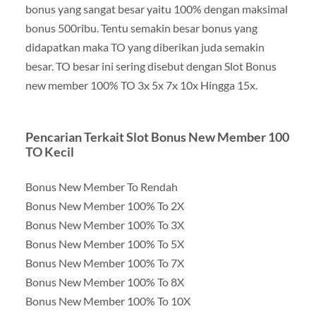
bonus yang sangat besar yaitu 100% dengan maksimal
bonus 500ribu. Tentu semakin besar bonus yang
didapatkan maka TO yang diberikan juda semakin
besar. TO besar ini sering disebut dengan Slot Bonus
new member 100% TO 3x 5x 7x 10x Hingga 15x.
Pencarian Terkait Slot Bonus New Member 100
TO Kecil
Bonus New Member To Rendah
Bonus New Member 100% To 2X
Bonus New Member 100% To 3X
Bonus New Member 100% To 5X
Bonus New Member 100% To 7X
Bonus New Member 100% To 8X
Bonus New Member 100% To 10X