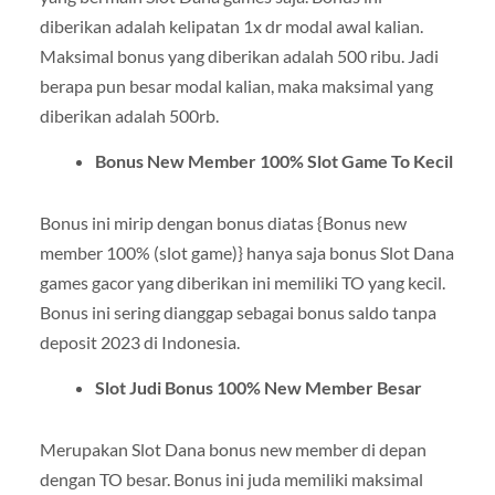
diberikan adalah kelipatan 1x dr modal awal kalian.
Maksimal bonus yang diberikan adalah 500 ribu. Jadi
berapa pun besar modal kalian, maka maksimal yang
diberikan adalah 500rb.
Bonus New Member 100% Slot Game To Kecil
Bonus ini mirip dengan bonus diatas {Bonus new
member 100% (slot game)} hanya saja bonus Slot Dana
games gacor yang diberikan ini memiliki TO yang kecil.
Bonus ini sering dianggap sebagai bonus saldo tanpa
deposit 2023 di Indonesia.
Slot Judi Bonus 100% New Member Besar
Merupakan Slot Dana bonus new member di depan
dengan TO besar. Bonus ini juda memiliki maksimal