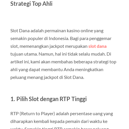
Strategi Top Ahli
Slot Dana adalah permainan kasino online yang
semakin populer di Indonesia. Bagi para penggemar
slot, memenangkan jackpot merupakan
slot dana
tujuan utama. Namun, hal ini tidak selalu mudah. Di
artikel ini, kami akan membahas beberapa strategi top
ahli yang dapat membantu Anda meningkatkan
peluang menang jackpot di Slot Dana.
1. Pilih Slot dengan RTP Tinggi
RTP (Return to Player) adalah persentase uang yang
diharapkan kembali kepada pemain dari waktu ke
waktu. Semakin tinggi RTP, semakin besar peluang