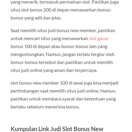
yang menarik, termasuk permainan slot. Pastikan juga
situs slot bonus 200 di depan menawarkan bonus-
bonus yang adil dan jelas.
Saat memilih situs judi bonus new member, pastikan
untuk mencari situs yang menawarkan
slot gacor
bonus 100 di depan atau bonus-bonus lain yang
menguntungkan. Namun, jangan terlalu tergiur oleh
bonus-bonus tersebut dan pastikan untuk memilih
situs judi online yang aman dan terpercaya.
slot bonus new member 100 di awal juga bisa menjadi
pertimbangan saat memilih situs judi online. Namun,
pastikan untuk membaca syarat dan ketentuan yang
berlaku sebelum menerima bonus.
Kumpulan Link Judi Slot Bonus New