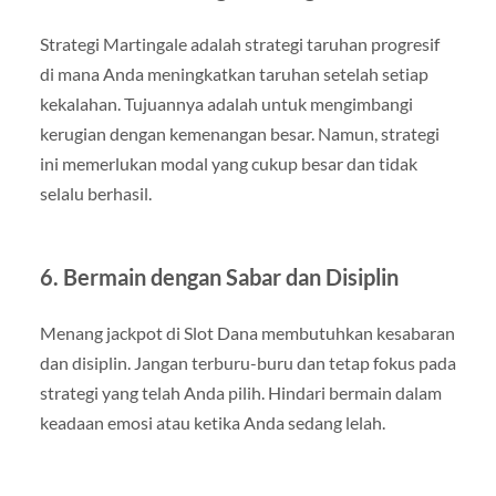
Strategi Martingale adalah strategi taruhan progresif
di mana Anda meningkatkan taruhan setelah setiap
kekalahan. Tujuannya adalah untuk mengimbangi
kerugian dengan kemenangan besar. Namun, strategi
ini memerlukan modal yang cukup besar dan tidak
selalu berhasil.
6. Bermain dengan Sabar dan Disiplin
Menang jackpot di Slot Dana membutuhkan kesabaran
dan disiplin. Jangan terburu-buru dan tetap fokus pada
strategi yang telah Anda pilih. Hindari bermain dalam
keadaan emosi atau ketika Anda sedang lelah.