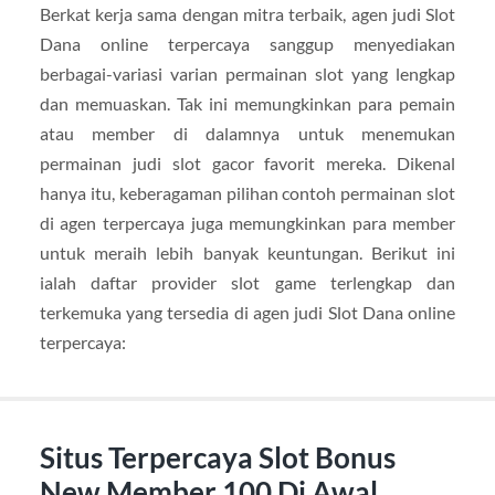
Berkat kerja sama dengan mitra terbaik, agen judi Slot
Dana online terpercaya sanggup menyediakan
berbagai-variasi varian permainan slot yang lengkap
dan memuaskan. Tak ini memungkinkan para pemain
atau member di dalamnya untuk menemukan
permainan judi slot gacor favorit mereka. Dikenal
hanya itu, keberagaman pilihan contoh permainan slot
di agen terpercaya juga memungkinkan para member
untuk meraih lebih banyak keuntungan. Berikut ini
ialah daftar provider slot game terlengkap dan
terkemuka yang tersedia di agen judi Slot Dana online
terpercaya:
Situs Terpercaya Slot Bonus
New Member 100 Di Awal