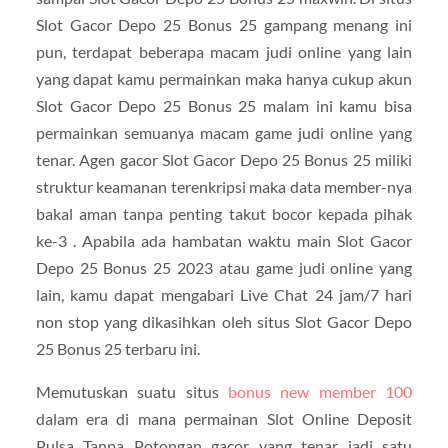
Slot Gacor Depo 25 Bonus 25 gampang menang ini
pun, terdapat beberapa macam judi online yang lain
yang dapat kamu permainkan maka hanya cukup akun
Slot Gacor Depo 25 Bonus 25 malam ini kamu bisa
permainkan semuanya macam game judi online yang
tenar. Agen gacor Slot Gacor Depo 25 Bonus 25 miliki
struktur keamanan terenkripsi maka data member-nya
bakal aman tanpa penting takut bocor kepada pihak
ke-3 . Apabila ada hambatan waktu main Slot Gacor
Depo 25 Bonus 25 2023 atau game judi online yang
lain, kamu dapat mengabari Live Chat 24 jam/7 hari
non stop yang dikasihkan oleh situs Slot Gacor Depo
25 Bonus 25 terbaru ini.
Memutuskan suatu situs
bonus new member 100
dalam era di mana permainan Slot Online Deposit
Pulsa Tanpa Potongan gacor yang tenar jadi satu