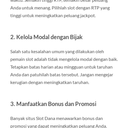
Anda untuk menang. Pilihlah slot dengan RTP yang
tinggi untuk meningkatkan peluang jackpot.
2. Kelola Modal dengan Bijak
Salah satu kesalahan umum yang dilakukan oleh
pemain slot adalah tidak mengelola modal dengan baik.
Tetapkan batas harian atau mingguan untuk taruhan
Anda dan patuhilah batas tersebut. Jangan mengejar
kerugian dengan meningkatkan taruhan.
3. Manfaatkan Bonus dan Promosi
Banyak situs Slot Dana menawarkan bonus dan
promosi yang dapat meningkatkan peluang Anda.