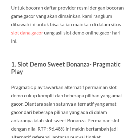
Untuk bocoran daftar provider resmi dengan bocoran
game gacor yang akan dimainkan. kami rangkum
dibawah ini untuk bisa kalian mainkan di dalam situs
slot dana gacor
uang asli slot demo online gacor hari
ini.
1. Slot Demo Sweet Bonanza- Pragmatic
Play
Pragmatic play tawarkan alternatif permainan slot
demo cukup komplit dan beberapa pilihan yang amat
gacor. Diantara salah satunya alternatif yang amat
gacor dari beberapa pilihan yang ada di dalam
antaranya ialah slot sweet Bonanza. Permainan slot
dengan nilai RTP: 96.48% ini makin bertambah jadi
alternatif referensi lantaran punyai tingkat