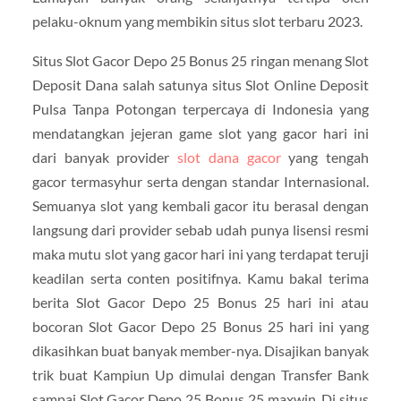
pelaku-oknum yang membikin situs slot terbaru 2023.
Situs Slot Gacor Depo 25 Bonus 25 ringan menang Slot
Deposit Dana salah satunya situs Slot Online Deposit
Pulsa Tanpa Potongan terpercaya di Indonesia yang
mendatangkan jejeran game slot yang gacor hari ini
dari banyak provider
slot dana gacor
yang tengah
gacor termasyhur serta dengan standar Internasional.
Semuanya slot yang kembali gacor itu berasal dengan
langsung dari provider sebab udah punya lisensi resmi
maka mutu slot yang gacor hari ini yang terdapat teruji
keadilan serta conten positifnya. Kamu bakal terima
berita Slot Gacor Depo 25 Bonus 25 hari ini atau
bocoran Slot Gacor Depo 25 Bonus 25 hari ini yang
dikasihkan buat banyak member-nya. Disajikan banyak
trik buat Kampiun Up dimulai dengan Transfer Bank
sampai Slot Gacor Depo 25 Bonus 25 maxwin. Di situs