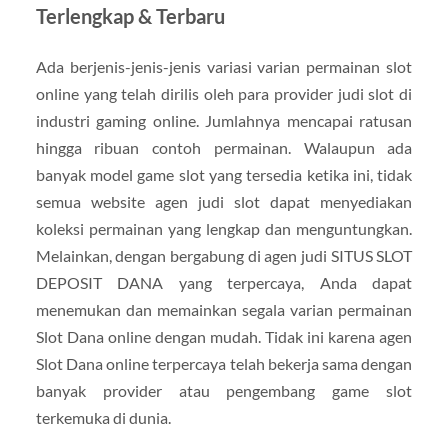
Terlengkap & Terbaru
Ada berjenis-jenis-jenis variasi varian permainan slot
online yang telah dirilis oleh para provider judi slot di
industri gaming online. Jumlahnya mencapai ratusan
hingga ribuan contoh permainan. Walaupun ada
banyak model game slot yang tersedia ketika ini, tidak
semua website agen judi slot dapat menyediakan
koleksi permainan yang lengkap dan menguntungkan.
Melainkan, dengan bergabung di agen judi SITUS SLOT
DEPOSIT DANA yang terpercaya, Anda dapat
menemukan dan memainkan segala varian permainan
Slot Dana online dengan mudah. Tidak ini karena agen
Slot Dana online terpercaya telah bekerja sama dengan
banyak provider atau pengembang game slot
terkemuka di dunia.