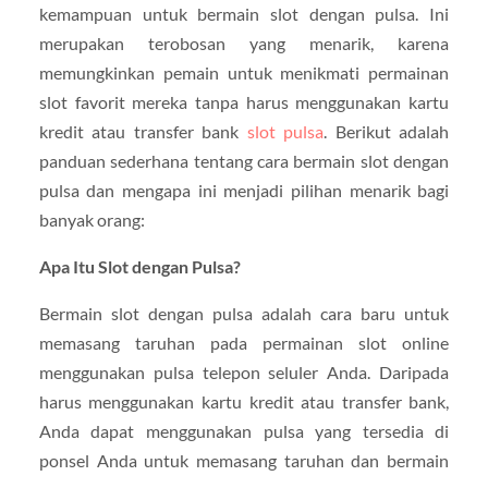
kemampuan untuk bermain slot dengan pulsa. Ini
merupakan terobosan yang menarik, karena
memungkinkan pemain untuk menikmati permainan
slot favorit mereka tanpa harus menggunakan kartu
kredit atau transfer bank
slot pulsa
. Berikut adalah
panduan sederhana tentang cara bermain slot dengan
pulsa dan mengapa ini menjadi pilihan menarik bagi
banyak orang:
Apa Itu Slot dengan Pulsa?
Bermain slot dengan pulsa adalah cara baru untuk
memasang taruhan pada permainan slot online
menggunakan pulsa telepon seluler Anda. Daripada
harus menggunakan kartu kredit atau transfer bank,
Anda dapat menggunakan pulsa yang tersedia di
ponsel Anda untuk memasang taruhan dan bermain