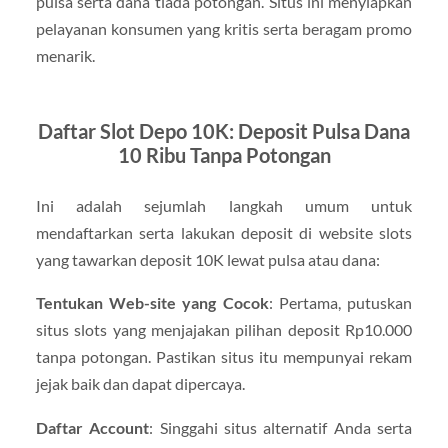
pulsa serta dana tiada potongan. Situs ini menyiapkan
pelayanan konsumen yang kritis serta beragam promo
menarik.
Daftar Slot Depo 10K: Deposit Pulsa Dana
10 Ribu Tanpa Potongan
Ini adalah sejumlah langkah umum untuk
mendaftarkan serta lakukan deposit di website slots
yang tawarkan deposit 10K lewat pulsa atau dana:
Tentukan Web-site yang Cocok
: Pertama, putuskan
situs slots yang menjajakan pilihan deposit Rp10.000
tanpa potongan. Pastikan situs itu mempunyai rekam
jejak baik dan dapat dipercaya.
Daftar Account
: Singgahi situs alternatif Anda serta