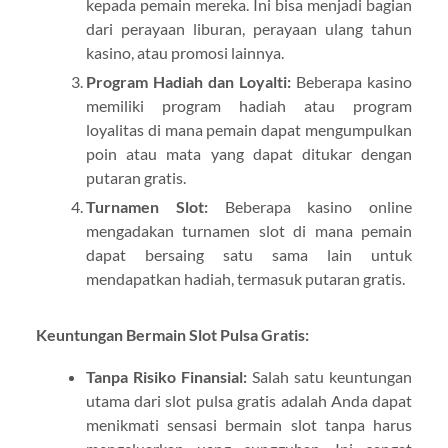
kepada pemain mereka. Ini bisa menjadi bagian
dari perayaan liburan, perayaan ulang tahun
kasino, atau promosi lainnya.
Program Hadiah dan Loyalti:
Beberapa kasino
memiliki program hadiah atau program
loyalitas di mana pemain dapat mengumpulkan
poin atau mata yang dapat ditukar dengan
putaran gratis.
Turnamen Slot:
Beberapa kasino online
mengadakan turnamen slot di mana pemain
dapat bersaing satu sama lain untuk
mendapatkan hadiah, termasuk putaran gratis.
Keuntungan Bermain Slot Pulsa Gratis:
Tanpa Risiko Finansial:
Salah satu keuntungan
utama dari slot pulsa gratis adalah Anda dapat
menikmati sensasi bermain slot tanpa harus