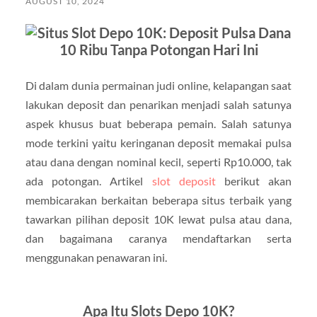
AUGUST 10, 2024
Di dalam dunia permainan judi online, kelapangan saat
lakukan deposit dan penarikan menjadi salah satunya
aspek khusus buat beberapa pemain. Salah satunya
mode terkini yaitu keringanan deposit memakai pulsa
atau dana dengan nominal kecil, seperti Rp10.000, tak
ada potongan. Artikel
slot deposit
berikut akan
membicarakan berkaitan beberapa situs terbaik yang
tawarkan pilihan deposit 10K lewat pulsa atau dana,
dan bagaimana caranya mendaftarkan serta
menggunakan penawaran ini.
Apa Itu Slots Depo 10K?