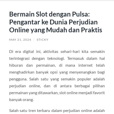
Bermain Slot dengan Pulsa:
Pengantar ke Dunia Perjudian
Online yang Mudah dan Praktis
MAY 21, 2024
/
STICKY
Di era digital ini, aktivitas sehari-hari kita semakin
terintegrasi dengan teknologi. Termasuk dalam hal
hiburan dan permainan, di mana internet telah
menghadirkan banyak opsi yang menyenangkan bagi
pengguna. Salah satu yang semakin populer adalah
perjudian online, dan di antara berbagai pilihan
permainan yang ditawarkan, slot online menjadi favorit
banyak orang.
Salah satu tren terbaru dalam perjudian online adalah