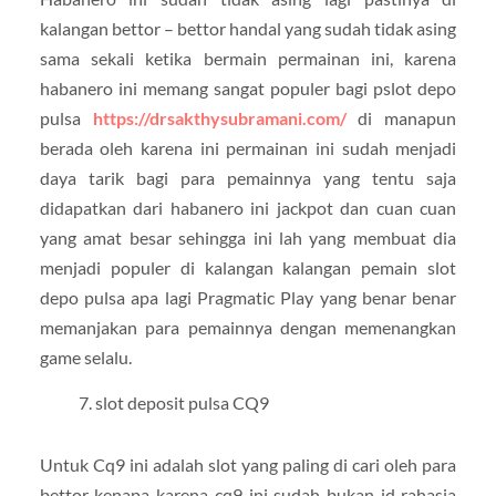
kalangan bettor – bettor handal yang sudah tidak asing
sama sekali ketika bermain permainan ini, karena
habanero ini memang sangat populer bagi pslot depo
pulsa
https://drsakthysubramani.com/
di manapun
berada oleh karena ini permainan ini sudah menjadi
daya tarik bagi para pemainnya yang tentu saja
didapatkan dari habanero ini jackpot dan cuan cuan
yang amat besar sehingga ini lah yang membuat dia
menjadi populer di kalangan kalangan pemain slot
depo pulsa apa lagi Pragmatic Play yang benar benar
memanjakan para pemainnya dengan memenangkan
game selalu.
slot deposit pulsa CQ9
Untuk Cq9 ini adalah slot yang paling di cari oleh para
bettor kenapa karena cq9 ini sudah bukan jd rahasia