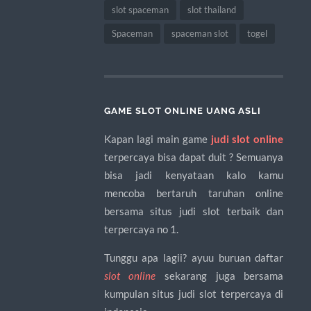
slot spaceman
slot thailand
Spaceman
spaceman slot
togel
GAME SLOT ONLINE UANG ASLI
Kapan lagi main game
judi slot online
terpercaya bisa dapat duit ? Semuanya
bisa jadi kenyataan kalo kamu
mencoba bertaruh taruhan online
bersama situs judi slot terbaik dan
terpercaya no 1.
Tunggu apa lagii? ayuu buruan daftar
slot online
sekarang juga bersama
kumpulan situs judi slot terpercaya di