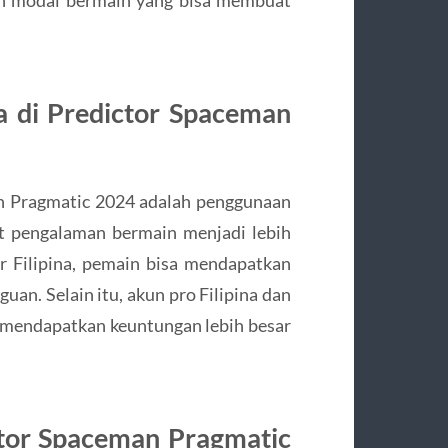
ina di Predictor Spaceman
an Pragmatic 2024 adalah penggunaan
at pengalaman bermain menjadi lebih
r Filipina, pemain bisa mendapatkan
an. Selain itu, akun pro Filipina dan
a mendapatkan keuntungan lebih besar
ctor Spaceman Pragmatic