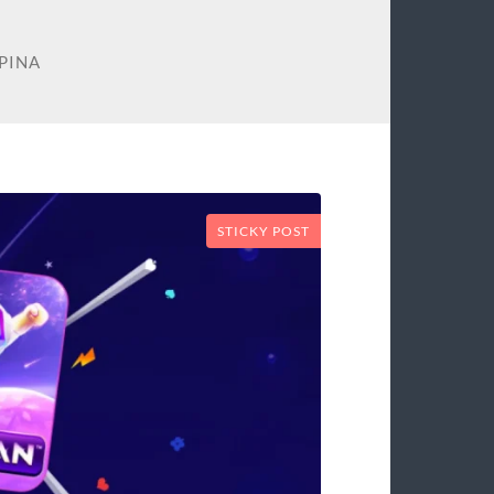
IPINA
STICKY POST