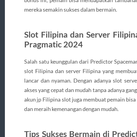
mereka semakin sukses dalam bermain.
Slot Filipina dan Server Filip
Pragmatic 2024
Salah satu keunggulan dari Predictor Spacem
slot Filipina dan server Filipina yang membu
lancar dan nyaman. Dengan adanya slot serve
akses yang cepat dan mudah tanpa adanya ganggu
akun jp Filipina slot juga membuat pemain bis
dan meraih kemenangan dengan mudah.
Tips Sukses Bermain di Predi