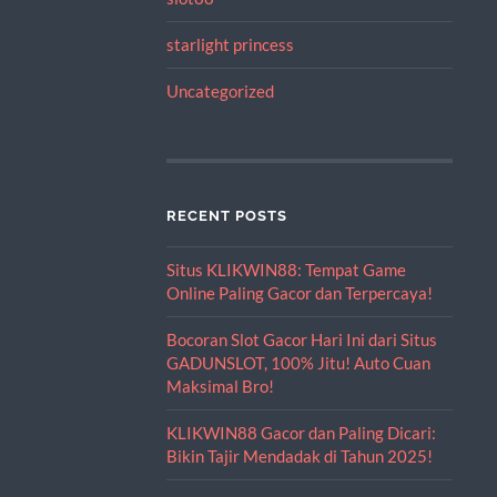
starlight princess
Uncategorized
RECENT POSTS
Situs KLIKWIN88: Tempat Game
Online Paling Gacor dan Terpercaya!
Bocoran Slot Gacor Hari Ini dari Situs
GADUNSLOT, 100% Jitu! Auto Cuan
Maksimal Bro!
KLIKWIN88 Gacor dan Paling Dicari:
Bikin Tajir Mendadak di Tahun 2025!