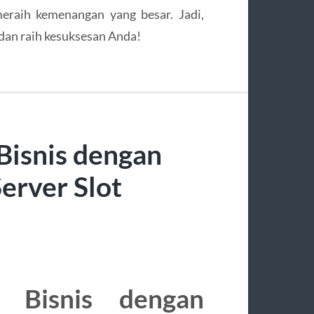
raih kemenangan yang besar. Jadi,
 dan raih kesuksesan Anda!
Bisnis dengan
Server Slot
g Bisnis dengan