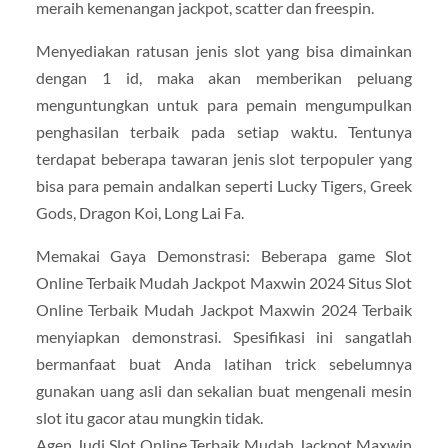
meraih kemenangan jackpot, scatter dan freespin.
Menyediakan ratusan jenis slot yang bisa dimainkan
dengan 1 id, maka akan memberikan peluang
menguntungkan untuk para pemain mengumpulkan
penghasilan terbaik pada setiap waktu. Tentunya
terdapat beberapa tawaran jenis slot terpopuler yang
bisa para pemain andalkan seperti Lucky Tigers, Greek
Gods, Dragon Koi, Long Lai Fa.
Memakai Gaya Demonstrasi: Beberapa game Slot
Online Terbaik Mudah Jackpot Maxwin 2024 Situs Slot
Online Terbaik Mudah Jackpot Maxwin 2024 Terbaik
menyiapkan demonstrasi. Spesifikasi ini sangatlah
bermanfaat buat Anda latihan trick sebelumnya
gunakan uang asli dan sekalian buat mengenali mesin
slot itu gacor atau mungkin tidak.
Agen Judi Slot Online Terbaik Mudah Jackpot Maxwin