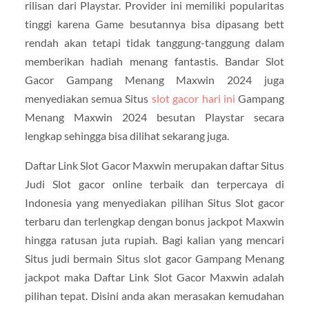
rilisan dari Playstar. Provider ini memiliki popularitas
tinggi karena Game besutannya bisa dipasang bett
rendah akan tetapi tidak tanggung-tanggung dalam
memberikan hadiah menang fantastis. Bandar Slot
Gacor Gampang Menang Maxwin 2024 juga
menyediakan semua Situs
slot gacor hari ini
Gampang
Menang Maxwin 2024 besutan Playstar secara
lengkap sehingga bisa dilihat sekarang juga.
Daftar Link Slot Gacor Maxwin merupakan daftar Situs
Judi Slot gacor online terbaik dan terpercaya di
Indonesia yang menyediakan pilihan Situs Slot gacor
terbaru dan terlengkap dengan bonus jackpot Maxwin
hingga ratusan juta rupiah. Bagi kalian yang mencari
Situs judi bermain Situs slot gacor Gampang Menang
jackpot maka Daftar Link Slot Gacor Maxwin adalah
pilihan tepat. Disini anda akan merasakan kemudahan