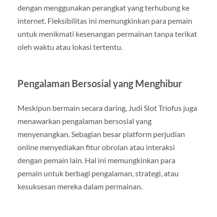
dengan menggunakan perangkat yang terhubung ke
internet. Fleksibilitas ini memungkinkan para pemain
untuk menikmati kesenangan permainan tanpa terikat
oleh waktu atau lokasi tertentu.
Pengalaman Bersosial yang Menghibur
Meskipun bermain secara daring, Judi Slot Triofus juga
menawarkan pengalaman bersosial yang
menyenangkan. Sebagian besar platform perjudian
online menyediakan fitur obrolan atau interaksi
dengan pemain lain. Hal ini memungkinkan para
pemain untuk berbagi pengalaman, strategi, atau
kesuksesan mereka dalam permainan.