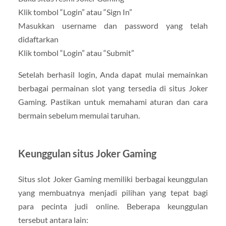
Klik tombol “Login” atau “Sign In”
Masukkan username dan password yang telah
didaftarkan
Klik tombol “Login” atau “Submit”
Setelah berhasil login, Anda dapat mulai memainkan
berbagai permainan slot yang tersedia di situs Joker
Gaming. Pastikan untuk memahami aturan dan cara
bermain sebelum memulai taruhan.
Keunggulan situs Joker Gaming
Situs slot Joker Gaming memiliki berbagai keunggulan
yang membuatnya menjadi pilihan yang tepat bagi
para pecinta judi online. Beberapa keunggulan
tersebut antara lain: