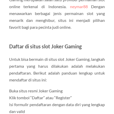
online terkenal di Indonesia.
neymar88
Dengan
menawarkan berbagai jenis permainan slot yang
menarik dan menghibur, situs ini menjadi pilihan
favorit bagi para pecinta judi online.
Daftar di situs slot Joker Gaming
Untuk bisa bermain di situs slot Joker Gaming, langkah
pertama yang harus dilakukan adalah melakukan
pendaftaran. Berikut adalah panduan lengkap untuk
mendaftar di situs ini:
Buka situs resmi Joker Gaming
Klik tombol “Daftar” atau “Register”
Isi formulir pendaftaran dengan data diri yang lengkap
dan valid