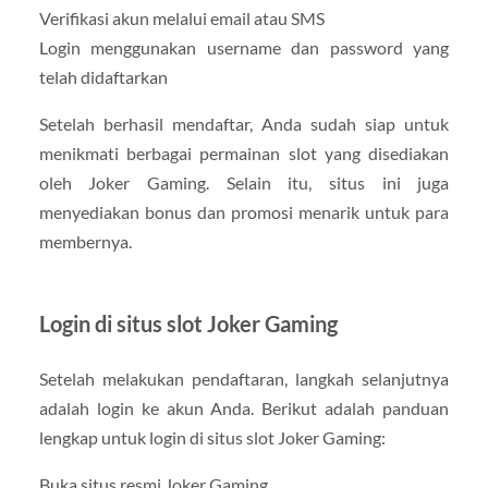
Verifikasi akun melalui email atau SMS
Login menggunakan username dan password yang
telah didaftarkan
Setelah berhasil mendaftar, Anda sudah siap untuk
menikmati berbagai permainan slot yang disediakan
oleh Joker Gaming. Selain itu, situs ini juga
menyediakan bonus dan promosi menarik untuk para
membernya.
Login di situs slot Joker Gaming
Setelah melakukan pendaftaran, langkah selanjutnya
adalah login ke akun Anda. Berikut adalah panduan
lengkap untuk login di situs slot Joker Gaming:
Buka situs resmi Joker Gaming