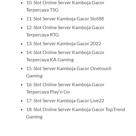
10. Slot Online Server Kamboja Gacor
Terpercaya TSG
11. Slot Server Kamboja Gacor Slot88
12. Slot Online Server Kamboja Gacor
Terpercaya RTG
13. Slot Server Kamboja Gacor 2022
14. Slot Online Server Kamboja Gacor
Terpercaya KA Gaming
15. Slot Server Kamboja Gacor Onetouch
Gaming
16. Slot Online Server Kamboja Gacor
Terpercaya Play’n Go
17. Slot Server Kamboja Gacor Live22
18. Slot Online Server Kamboja Gacor TopTrend
Gaming