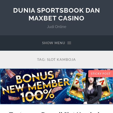
DUNIA SPORTSBOOK DAN
MAXBET CASINO
Judi Online
SHOW MENU
TAG:
SLOT KAMBOJA
STICKY POST