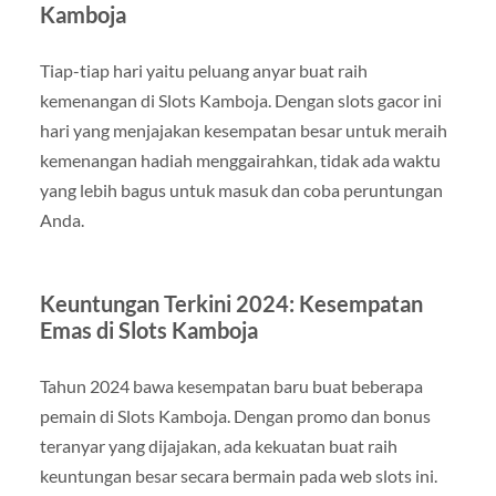
Kamboja
Tiap-tiap hari yaitu peluang anyar buat raih
kemenangan di Slots Kamboja. Dengan slots gacor ini
hari yang menjajakan kesempatan besar untuk meraih
kemenangan hadiah menggairahkan, tidak ada waktu
yang lebih bagus untuk masuk dan coba peruntungan
Anda.
Keuntungan Terkini 2024: Kesempatan
Emas di Slots Kamboja
Tahun 2024 bawa kesempatan baru buat beberapa
pemain di Slots Kamboja. Dengan promo dan bonus
teranyar yang dijajakan, ada kekuatan buat raih
keuntungan besar secara bermain pada web slots ini.