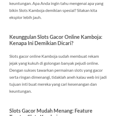
keuntungan. Apa Anda ingin tahu mengenai apa yang
bikin Slots Kamboja demikian spesial? Silakan kita
eksplor lebih jauh.
Keunggulan Slots Gacor Online Kamboja:
Kenapa Ini Demikian Dicari?
Slots gacor online Kamboja sudah membuat rekam
jejak yang kukuh di golongan banyak pejudi online.
Dengan sukses tawarkan permainan slots yang gacor
serta ringan dimenangi, tidaklah aneh kalau web ini jadi
tujuan inti buat mereka yang cari kesenangan dan
keuntungan.
Slots Gacor Mudah Menang: Feature