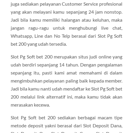
juga sediakan pelayanan Customer Service profesional
yang akan melayani kamu sepanjang 24 jam nonstop.
Jadi bila kamu memiliki halangan atau keluhan, maka
jangan ragu-ragu untuk menghubungi live chat,
Whatsapp, Line dan No Telp berasal dari Slot Pg Soft
bet 200 yang udah tersedia.
Slot Pg Soft bet 200 merupakan situs judi online yang
udah berdiri sepanjang 14 tahun. Dengan pengalaman
sepanjang itu, pasti kami amat memahami di dalam
mengimbuhkan pelayanan paling baik kepada member.
Jadi bila kamu nanti udah mendaftar ke Slot Pg Soft bet
200 melalui link alternatif ini, maka kamu tidak akan
merasakan kecewa.
Slot Pg Soft bet 200 sediakan berbagai macam tipe
metode deposit yakni berasal dari Slot Deposit Dana,