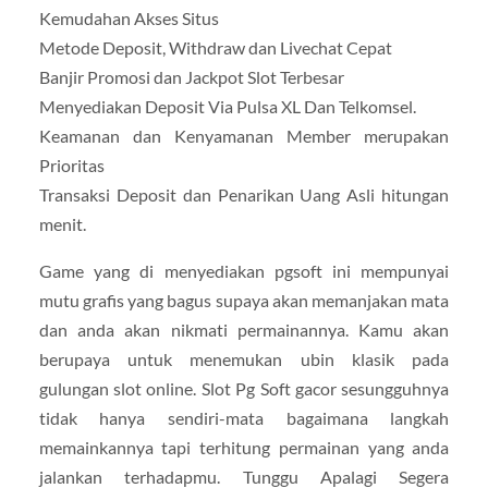
Kemudahan Akses Situs
Metode Deposit, Withdraw dan Livechat Cepat
Banjir Promosi dan Jackpot Slot Terbesar
Menyediakan Deposit Via Pulsa XL Dan Telkomsel.
Keamanan dan Kenyamanan Member merupakan
Prioritas
Transaksi Deposit dan Penarikan Uang Asli hitungan
menit.
Game yang di menyediakan pgsoft ini mempunyai
mutu grafis yang bagus supaya akan memanjakan mata
dan anda akan nikmati permainannya. Kamu akan
berupaya untuk menemukan ubin klasik pada
gulungan slot online. Slot Pg Soft gacor sesungguhnya
tidak hanya sendiri-mata bagaimana langkah
memainkannya tapi terhitung permainan yang anda
jalankan terhadapmu. Tunggu Apalagi Segera