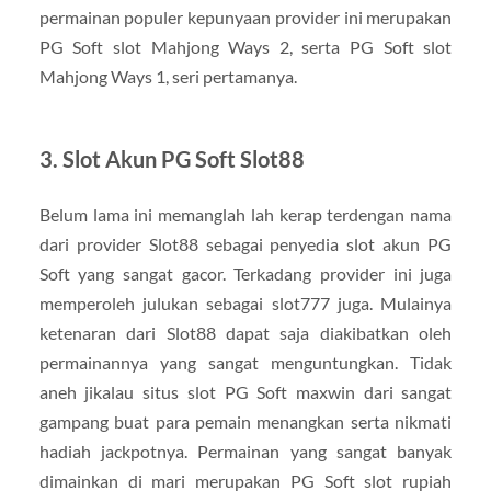
permainan populer kepunyaan provider ini merupakan
PG Soft slot Mahjong Ways 2, serta PG Soft slot
Mahjong Ways 1, seri pertamanya.
3. Slot Akun PG Soft Slot88
Belum lama ini memanglah lah kerap terdengan nama
dari provider Slot88 sebagai penyedia slot akun PG
Soft yang sangat gacor. Terkadang provider ini juga
memperoleh julukan sebagai slot777 juga. Mulainya
ketenaran dari Slot88 dapat saja diakibatkan oleh
permainannya yang sangat menguntungkan. Tidak
aneh jikalau situs slot PG Soft maxwin dari sangat
gampang buat para pemain menangkan serta nikmati
hadiah jackpotnya. Permainan yang sangat banyak
dimainkan di mari merupakan PG Soft slot rupiah