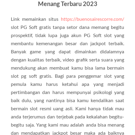
Menang Terbaru 2023
Link memainkan situs
https://buenosairescorre.com/
slot PG Soft gratis tanpa setor dana memang begitu
prospektif, tidak lupa juga akun PG Soft slot yang
membantu kemenangan besar dan jackpot terbaik.
Banyak game yang dapat dimainkan didalamnya
dengan kualitas terbaik, video grafik serta suara yang
mendukung akan membuat kamu bisa lama bermain
slot pg soft gratis. Bagi para penggemar slot yang
pemula kamu harus ketahui apa yang menjadi
pertimbangan dan harus mempunyai psikologi yang
baik dulu, yang nantinya bisa kamu kendalikan saat
bermain slot resmi uang asli. Kami hanya tidak mau
anda terjerumus dan terjebak pada kekalahan begitu-
begitu saja. Yang kami mau adalah anda bisa menang
dan mendapatkan jackpot besar maka ada baiknya