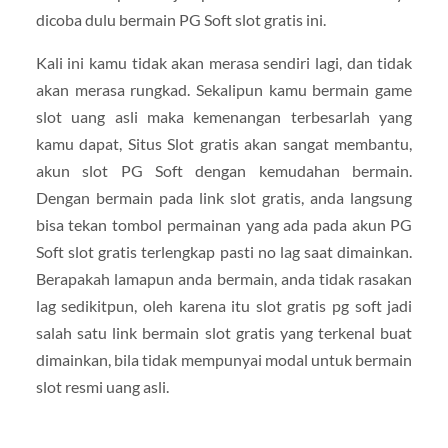
dicoba dulu bermain PG Soft slot gratis ini.
Kali ini kamu tidak akan merasa sendiri lagi, dan tidak
akan merasa rungkad. Sekalipun kamu bermain game
slot uang asli maka kemenangan terbesarlah yang
kamu dapat, Situs Slot gratis akan sangat membantu,
akun slot PG Soft dengan kemudahan bermain.
Dengan bermain pada link slot gratis, anda langsung
bisa tekan tombol permainan yang ada pada akun PG
Soft slot gratis terlengkap pasti no lag saat dimainkan.
Berapakah lamapun anda bermain, anda tidak rasakan
lag sedikitpun, oleh karena itu slot gratis pg soft jadi
salah satu link bermain slot gratis yang terkenal buat
dimainkan, bila tidak mempunyai modal untuk bermain
slot resmi uang asli.