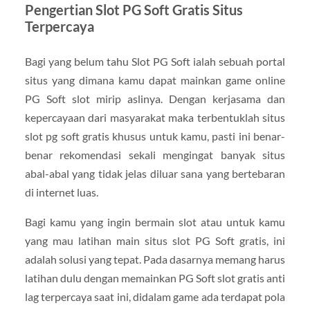
Pengertian Slot PG Soft Gratis Situs
Terpercaya
Bagi yang belum tahu Slot PG Soft ialah sebuah portal
situs yang dimana kamu dapat mainkan game online
PG Soft slot mirip aslinya. Dengan kerjasama dan
kepercayaan dari masyarakat maka terbentuklah situs
slot pg soft gratis khusus untuk kamu, pasti ini benar-
benar rekomendasi sekali mengingat banyak situs
abal-abal yang tidak jelas diluar sana yang bertebaran
di internet luas.
Bagi kamu yang ingin bermain slot atau untuk kamu
yang mau latihan main situs slot PG Soft gratis, ini
adalah solusi yang tepat. Pada dasarnya memang harus
latihan dulu dengan memainkan PG Soft slot gratis anti
lag terpercaya saat ini, didalam game ada terdapat pola