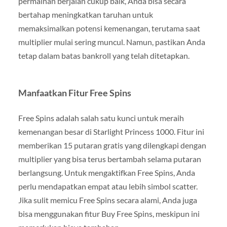
permainan berjalan cukup baik, Anda bisa secara
bertahap meningkatkan taruhan untuk
memaksimalkan potensi kemenangan, terutama saat
multiplier mulai sering muncul. Namun, pastikan Anda
tetap dalam batas bankroll yang telah ditetapkan.
Manfaatkan Fitur Free Spins
Free Spins adalah salah satu kunci untuk meraih
kemenangan besar di Starlight Princess 1000. Fitur ini
memberikan 15 putaran gratis yang dilengkapi dengan
multiplier yang bisa terus bertambah selama putaran
berlangsung. Untuk mengaktifkan Free Spins, Anda
perlu mendapatkan empat atau lebih simbol scatter.
Jika sulit memicu Free Spins secara alami, Anda juga
bisa menggunakan fitur Buy Free Spins, meskipun ini