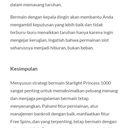
dalam memasang taruhan.
Bermain dengan kepala dingin akan membantu Anda
mengambil keputusan yang lebih baik dan tidak
terburu-buru menaikkan taruhan hanya karena ingin
mengejar kerugian. Ingatlah bahwa permainan slot
seharusnya menjadi hiburan, bukan beban.
Kesimpulan
Menyusun strategi bermain Starlight Princess 1000
sangat penting untuk memaksimalkan peluang menang
dan menjaga pengalaman bermain tetap
menyenangkan. Pahami fitur permainan, atur
manajemen bankroll dengan baik, manfaatkan fitur
Free Spins, dan yang terpenting, tetap bermain dengan