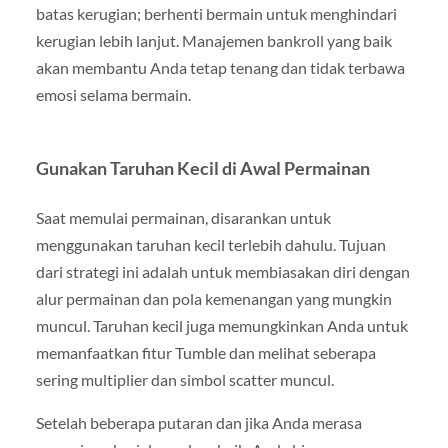
batas kerugian; berhenti bermain untuk menghindari
kerugian lebih lanjut. Manajemen bankroll yang baik
akan membantu Anda tetap tenang dan tidak terbawa
emosi selama bermain.
Gunakan Taruhan Kecil di Awal Permainan
Saat memulai permainan, disarankan untuk
menggunakan taruhan kecil terlebih dahulu. Tujuan
dari strategi ini adalah untuk membiasakan diri dengan
alur permainan dan pola kemenangan yang mungkin
muncul. Taruhan kecil juga memungkinkan Anda untuk
memanfaatkan fitur Tumble dan melihat seberapa
sering multiplier dan simbol scatter muncul.
Setelah beberapa putaran dan jika Anda merasa