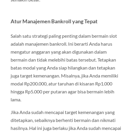
Atur Manajemen Bankroll yang Tepat
Salah satu strategi paling penting dalam bermain slot
adalah manajemen bankroll. Ini berarti Anda harus
mengatur anggaran yang akan digunakan dalam
bermain dan tidak melebihi batas tersebut. Tetapkan
batas modal yang Anda siap hilangkan dan tetapkan
juga target kemenangan. Misalnya, jika Anda memiliki
modal Rp200.000, atur taruhan di kisaran Rp1.000
hingga Rp5.000 per putaran agar bisa bermain lebih
lama.
Jika Anda sudah mencapai target kemenangan yang
ditetapkan, sebaiknya berhenti bermain dan nikmati
hasilnya. Hal ini juga berlaku jika Anda sudah mencapai