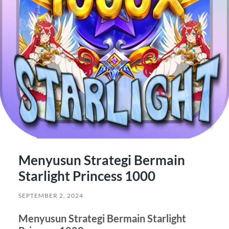
Menyusun Strategi Bermain
Starlight Princess 1000
SEPTEMBER 2, 2024
Menyusun Strategi Bermain Starlight