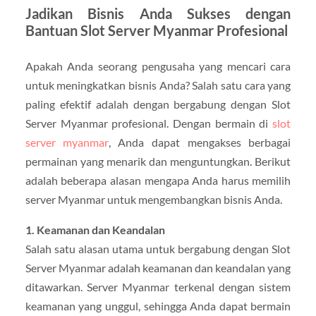
Jadikan Bisnis Anda Sukses dengan
Bantuan Slot Server Myanmar Profesional
Apakah Anda seorang pengusaha yang mencari cara
untuk meningkatkan bisnis Anda? Salah satu cara yang
paling efektif adalah dengan bergabung dengan Slot
Server Myanmar profesional. Dengan bermain di
slot
server myanmar
, Anda dapat mengakses berbagai
permainan yang menarik dan menguntungkan. Berikut
adalah beberapa alasan mengapa Anda harus memilih
server Myanmar untuk mengembangkan bisnis Anda.
1. Keamanan dan Keandalan
Salah satu alasan utama untuk bergabung dengan Slot
Server Myanmar adalah keamanan dan keandalan yang
ditawarkan. Server Myanmar terkenal dengan sistem
keamanan yang unggul, sehingga Anda dapat bermain