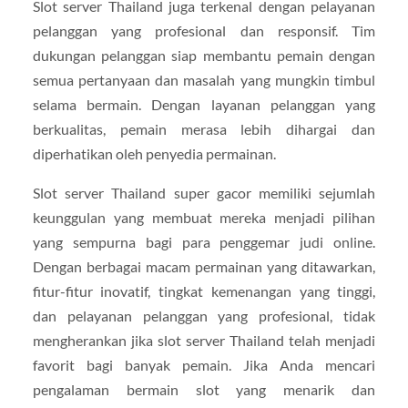
Slot server Thailand juga terkenal dengan pelayanan
pelanggan yang profesional dan responsif. Tim
dukungan pelanggan siap membantu pemain dengan
semua pertanyaan dan masalah yang mungkin timbul
selama bermain. Dengan layanan pelanggan yang
berkualitas, pemain merasa lebih dihargai dan
diperhatikan oleh penyedia permainan.
Slot server Thailand super gacor memiliki sejumlah
keunggulan yang membuat mereka menjadi pilihan
yang sempurna bagi para penggemar judi online.
Dengan berbagai macam permainan yang ditawarkan,
fitur-fitur inovatif, tingkat kemenangan yang tinggi,
dan pelayanan pelanggan yang profesional, tidak
mengherankan jika slot server Thailand telah menjadi
favorit bagi banyak pemain. Jika Anda mencari
pengalaman bermain slot yang menarik dan