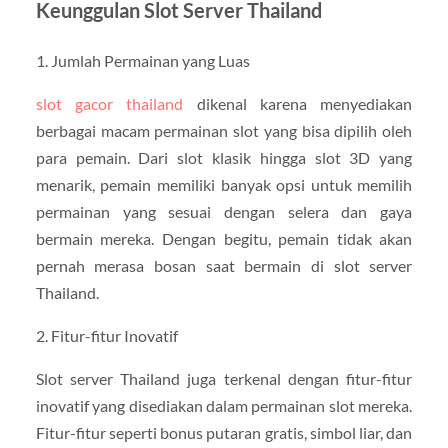
Keunggulan Slot Server Thailand
1. Jumlah Permainan yang Luas
slot gacor thailand
dikenal karena menyediakan
berbagai macam permainan slot yang bisa dipilih oleh
para pemain. Dari slot klasik hingga slot 3D yang
menarik, pemain memiliki banyak opsi untuk memilih
permainan yang sesuai dengan selera dan gaya
bermain mereka. Dengan begitu, pemain tidak akan
pernah merasa bosan saat bermain di slot server
Thailand.
2. Fitur-fitur Inovatif
Slot server Thailand juga terkenal dengan fitur-fitur
inovatif yang disediakan dalam permainan slot mereka.
Fitur-fitur seperti bonus putaran gratis, simbol liar, dan