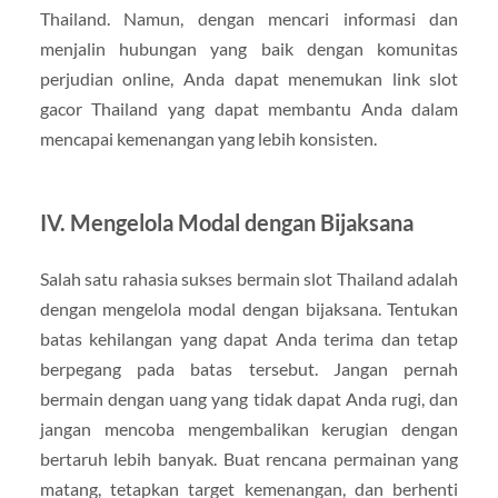
Thailand. Namun, dengan mencari informasi dan
menjalin hubungan yang baik dengan komunitas
perjudian online, Anda dapat menemukan link slot
gacor Thailand yang dapat membantu Anda dalam
mencapai kemenangan yang lebih konsisten.
IV. Mengelola Modal dengan Bijaksana
Salah satu rahasia sukses bermain slot Thailand adalah
dengan mengelola modal dengan bijaksana. Tentukan
batas kehilangan yang dapat Anda terima dan tetap
berpegang pada batas tersebut. Jangan pernah
bermain dengan uang yang tidak dapat Anda rugi, dan
jangan mencoba mengembalikan kerugian dengan
bertaruh lebih banyak. Buat rencana permainan yang
matang, tetapkan target kemenangan, dan berhenti