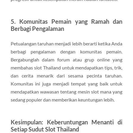
5. Komunitas Pemain yang Ramah dan
Berbagi Pengalaman
Petualangan taruhan menjadi lebih berarti ketika Anda
berbagi pengalaman dengan komunitas pemain.
Bergabunglah dalam forum atau grup online yang
membahas slot Thailand untuk mendapatkan tips, trik,
dan cerita menarik dari sesama pecinta taruhan.
Komunitas ini juga menjadi tempat yang baik untuk
mendapatkan wawasan tentang mesin slot mana yang
sedang populer dan memberikan keuntungan lebih.
Kesimpulan: Keberuntungan Menanti di
Setiap Sudut Slot Thailand