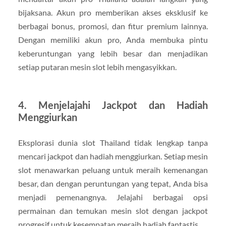
bijaksana. Akun pro memberikan akses eksklusif ke
berbagai bonus, promosi, dan fitur premium lainnya.
Dengan memiliki akun pro, Anda membuka pintu
keberuntungan yang lebih besar dan menjadikan
setiap putaran mesin slot lebih mengasyikkan.
4. Menjelajahi Jackpot dan Hadiah
Menggiurkan
Eksplorasi dunia slot Thailand tidak lengkap tanpa
mencari jackpot dan hadiah menggiurkan. Setiap mesin
slot menawarkan peluang untuk meraih kemenangan
besar, dan dengan peruntungan yang tepat, Anda bisa
menjadi pemenangnya. Jelajahi berbagai opsi
permainan dan temukan mesin slot dengan jackpot
progresif untuk kesempatan meraih hadiah fantastis.