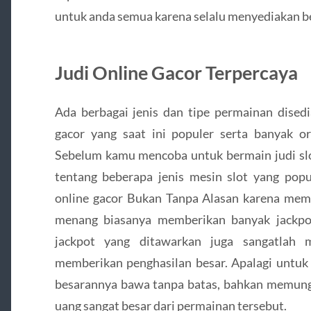
untuk anda semua karena selalu menyediakan be
Judi Online Gacor Terpercaya
Ada berbagai jenis dan tipe permainan disedi
gacor yang saat ini populer serta banyak 
Sebelum kamu mencoba untuk bermain judi sl
tentang beberapa jenis mesin slot yang popu
online gacor Bukan Tanpa Alasan karena mem
menang biasanya memberikan banyak jackpot
jackpot yang ditawarkan juga sangatlah 
memberikan penghasilan besar. Apalagi untuk k
besarannya bawa tanpa batas, bahkan memungk
uang sangat besar dari permainan tersebut.