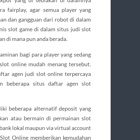
ckpot yang di sediakan di dalamnya
ra fairplay, agar semua player yang
an dan gangguan dari robot di dalam
s slot game di dalam situs judi slot
an di mana pun anda berada.
aminan bagi para player yang sedang
 slot online mudah menang tersebut.
ftar agen judi slot online terpercaya
n beberapa situs daftar agen slot
liki beberapa alternatif deposit yang
n atau bermain di permainan slot
i bank lokal maupun via virtual account
n Slot Online memberikan kemudahan