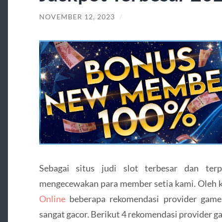
NOVEMBER 12, 2023
/
Sebagai situs judi slot terbesar dan ter
mengecewakan para member setia kami. Oleh 
Online
beberapa rekomendasi provider game
sangat gacor. Berikut 4 rekomendasi provider g