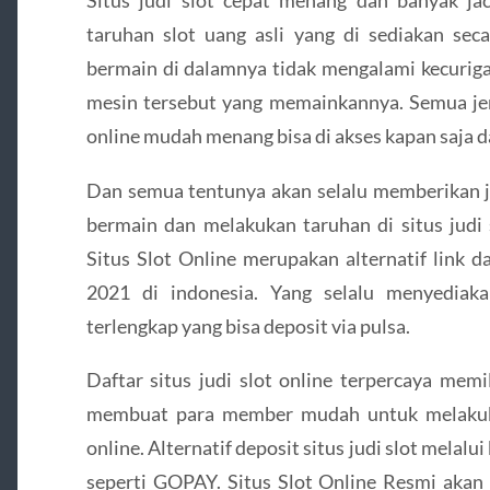
Situs judi slot cepat menang dan banyak ja
taruhan slot uang asli yang di sediakan seca
bermain di dalamnya tidak mengalami kecuriga
mesin tersebut yang memainkannya. Semua jeni
online mudah menang bisa di akses kapan saja d
Dan semua tentunya akan selalu memberikan j
bermain dan melakukan taruhan di situs judi
Situs Slot Online merupakan alternatif link da
2021 di indonesia. Yang selalu menyediaka
terlengkap yang bisa deposit via pulsa.
Daftar situs judi slot online terpercaya memi
membuat para member mudah untuk melakuka
online. Alternatif deposit situs judi slot melalu
seperti GOPAY. Situs Slot Online Resmi aka