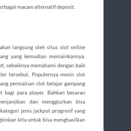
rbagai macam alternatif deposit.
akan langsung oleh situs slot online
orang yang kemudian memainkannya.
ot, sebaiknya memahami dengan baik
ler tersebut. Populernya mesin slot
ang permainan slot belajar gampang
 bagi para player. Bahkan besaran
menjanjikan dan menggiurkan bisa
ategori jenis jackpot progresif yang
inkan kita untuk bisa menghasilkan