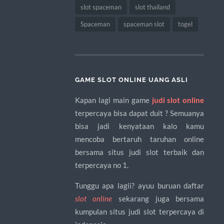
slot spaceman
slot thailand
Spaceman
spaceman slot
togel
GAME SLOT ONLINE UANG ASLI
Kapan lagi main game
judi slot online
terpercaya bisa dapat duit ? Semuanya
bisa jadi kenyataan kalo kamu
mencoba bertaruh taruhan online
bersama situs judi slot terbaik dan
terpercaya no 1.
Tunggu apa lagii? ayuu buruan daftar
slot online
sekarang juga bersama
kumpulan situs judi slot terpercaya di