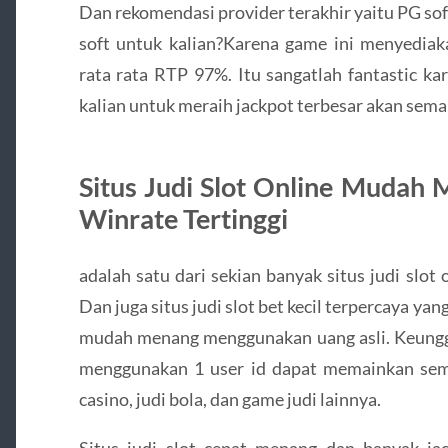
Dan rekomendasi provider terakhir yaitu PG s
soft untuk kalian?Karena game ini menyediak
rata rata RTP 97%. Itu sangatlah fantastic k
kalian untuk meraih jackpot terbesar akan sema
Situs Judi Slot Online Mudah
Winrate Tertinggi
adalah satu dari sekian banyak situs judi slo
Dan juga situs judi slot bet kecil terpercaya ya
mudah menang menggunakan uang asli. Keunggul
menggunakan 1 user id dapat memainkan semua
casino, judi bola, dan game judi lainnya.