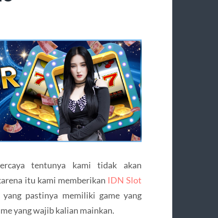
percaya tentunya kami tidak akan
karena itu kami memberikan
IDN Slot
 yang pastinya memiliki game yang
ame yang wajib kalian mainkan.