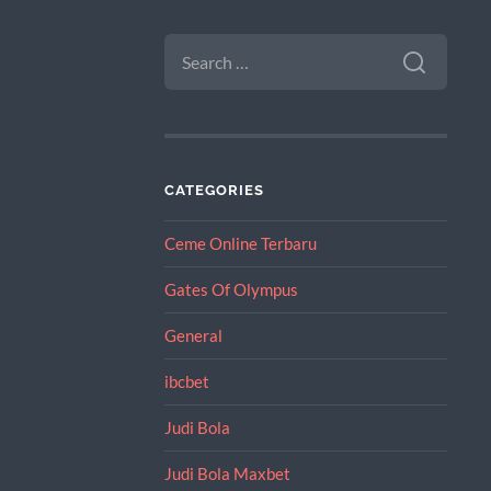
SEARCH
FOR:
CATEGORIES
Ceme Online Terbaru
Gates Of Olympus
General
ibcbet
Judi Bola
Judi Bola Maxbet