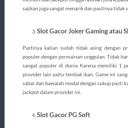
sajikan juga sangat menarik dan pastinya tidak 
Slot Gacor Joker Gaming atau S
Pastinya kalian sudah tidak asing dengan pr
populer dengan permainan unggulan. Tidak hany
sangat populer di dunia Karena memiliki 1 p
provider lain yaitu tembak ikan. Game ini sang
sabar dan bawalah modal dengan cukup pasti k
jackpot dalam provider ini.
Slot Gacor PG Soft