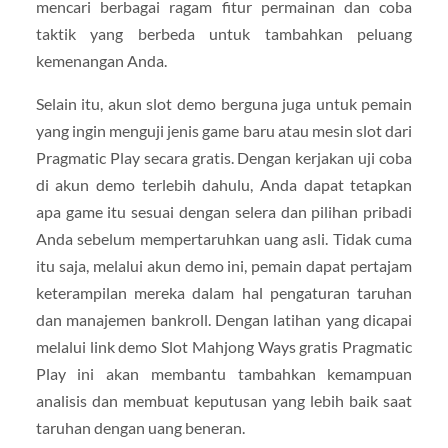
mencari berbagai ragam fitur permainan dan coba
taktik yang berbeda untuk tambahkan peluang
kemenangan Anda.
Selain itu, akun slot demo berguna juga untuk pemain
yang ingin menguji jenis game baru atau mesin slot dari
Pragmatic Play secara gratis. Dengan kerjakan uji coba
di akun demo terlebih dahulu, Anda dapat tetapkan
apa game itu sesuai dengan selera dan pilihan pribadi
Anda sebelum mempertaruhkan uang asli. Tidak cuma
itu saja, melalui akun demo ini, pemain dapat pertajam
keterampilan mereka dalam hal pengaturan taruhan
dan manajemen bankroll. Dengan latihan yang dicapai
melalui link demo Slot Mahjong Ways gratis Pragmatic
Play ini akan membantu tambahkan kemampuan
analisis dan membuat keputusan yang lebih baik saat
taruhan dengan uang beneran.