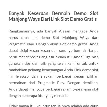
Banyak Keseruan Bermain Demo Slot
Mahjong Ways Dari Link Slot Demo Gratis
Rangkumannya, ada banyak Alasan mengapa Anda
harus coba link demo Slot Mahjong Ways dari
Pragmatic Play. Dengan akun slot demo gratis, Anda
dapat cicipi kesan-kesan dan serunya bermain tanpa
perlu mendeposit uang asli. Selain itu, Anda juga bisa
gunakan tips dan trik yang telah kami untuk untuk
tambahkan peluang kemenangan Anda. Link demo slot
ini lengkap dan siapkan berbagai ragam pilihan
permainan dari Pragmatic Play. Dengan demikian,
Anda dapat mencoba berbagai ragam type mesin slot
dengan beberapa fitur yang menarik.
Tidak hanya itu, keuntungan lainnya adalah ada akun