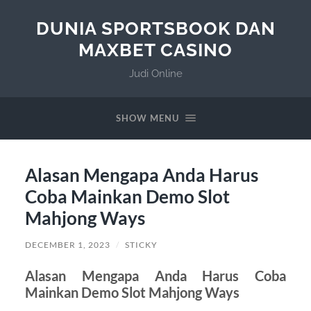
DUNIA SPORTSBOOK DAN
MAXBET CASINO
Judi Online
SHOW MENU
Alasan Mengapa Anda Harus
Coba Mainkan Demo Slot
Mahjong Ways
DECEMBER 1, 2023
/
STICKY
Alasan Mengapa Anda Harus Coba
Mainkan Demo Slot Mahjong Ways