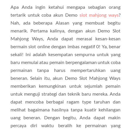
Apa Anda ingin ketahui mengapa sebagian orang
tertarik untuk coba akun Demo
slot mahjong ways
?
Nah, ada beberapa Alasan yang membuat begitu
menarik. Pertama kalinya, dengan akun Demo Slot
Mahjong Ways, Anda dapat merasai kesan-kesan
bermain slot online dengan imbas negatif 0! Ya, benar
sekali! Ini adalah kesempatan sempurna untuk yang
baru memulai atau pemain berpengalaman untuk coba
permainan tanpa harus mempertaruhkan uang
beneran. Selain itu, akun Demo Slot Mahjong Ways
memberikan kemungkinan untuk sejumlah pemain
untuk menguji strategi dan teknik baru mereka. Anda
dapat mencoba berbagai ragam type taruhan dan
melihat bagaimana hasilnya tanpa kuatir kehilangan
uang beneran. Dengan begitu, Anda dapat makin
percaya diri waktu beralih ke permainan yang