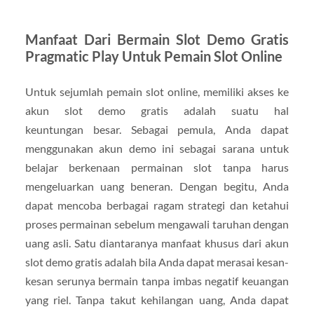
Manfaat Dari Bermain Slot Demo Gratis
Pragmatic Play Untuk Pemain Slot Online
Untuk sejumlah pemain slot online, memiliki akses ke
akun slot demo gratis adalah suatu hal
keuntungan besar. Sebagai pemula, Anda dapat
menggunakan akun demo ini sebagai sarana untuk
belajar berkenaan permainan slot tanpa harus
mengeluarkan uang beneran. Dengan begitu, Anda
dapat mencoba berbagai ragam strategi dan ketahui
proses permainan sebelum mengawali taruhan dengan
uang asli. Satu diantaranya manfaat khusus dari akun
slot demo gratis adalah bila Anda dapat merasai kesan-
kesan serunya bermain tanpa imbas negatif keuangan
yang riel. Tanpa takut kehilangan uang, Anda dapat