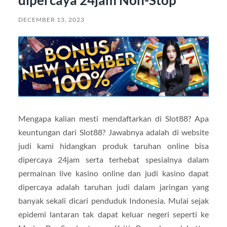
DECEMBER 13, 2023
Mengapa kalian mesti mendaftarkan di Slot88? Apa
keuntungan dari Slot88? Jawabnya adalah di website
judi kami hidangkan produk taruhan online bisa
dipercaya 24jam serta terhebat spesialnya dalam
permainan live kasino online dan judi kasino dapat
dipercaya adalah taruhan judi dalam jaringan yang
banyak sekali dicari penduduk Indonesia. Mulai sejak
epidemi lantaran tak dapat keluar negeri seperti ke