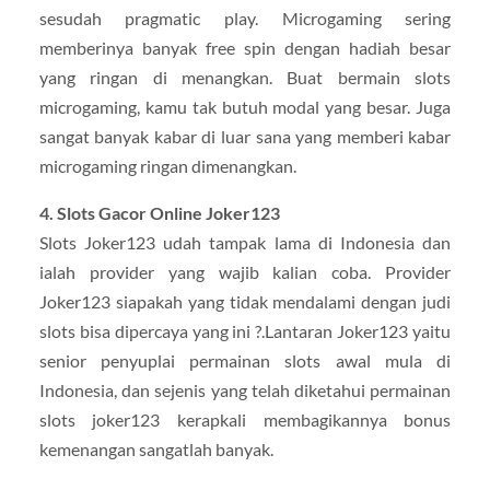
sesudah pragmatic play. Microgaming sering
memberinya banyak free spin dengan hadiah besar
yang ringan di menangkan. Buat bermain slots
microgaming, kamu tak butuh modal yang besar. Juga
sangat banyak kabar di luar sana yang memberi kabar
microgaming ringan dimenangkan.
4. Slots Gacor Online Joker123
Slots Joker123 udah tampak lama di Indonesia dan
ialah provider yang wajib kalian coba. Provider
Joker123 siapakah yang tidak mendalami dengan judi
slots bisa dipercaya yang ini ?.Lantaran Joker123 yaitu
senior penyuplai permainan slots awal mula di
Indonesia, dan sejenis yang telah diketahui permainan
slots joker123 kerapkali membagikannya bonus
kemenangan sangatlah banyak.