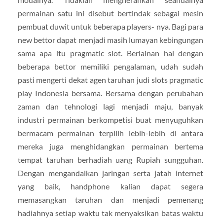
permainan satu ini disebut bertindak sebagai mesin
pembuat duwit untuk beberapa players- nya. Bagi para
new bettor dapat menjadi masih lumayan kebingungan
sama apa itu pragmatic slot. Berlainan hal dengan
beberapa bettor memiliki pengalaman, udah sudah
pasti mengerti dekat agen taruhan judi slots pragmatic
play Indonesia bersama. Bersama dengan perubahan
zaman dan tehnologi lagi menjadi maju, banyak
industri permainan berkompetisi buat menyuguhkan
bermacam permainan terpilih lebih-lebih di antara
mereka juga menghidangkan permainan bertema
tempat taruhan berhadiah uang Rupiah sungguhan.
Dengan mengandalkan jaringan serta jatah internet
yang baik, handphone kalian dapat segera
memasangkan taruhan dan menjadi pemenang
hadiahnya setiap waktu tak menyaksikan batas waktu