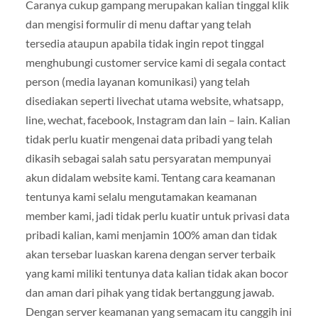
Caranya cukup gampang merupakan kalian tinggal klik
dan mengisi formulir di menu daftar yang telah
tersedia ataupun apabila tidak ingin repot tinggal
menghubungi customer service kami di segala contact
person (media layanan komunikasi) yang telah
disediakan seperti livechat utama website, whatsapp,
line, wechat, facebook, Instagram dan lain – lain. Kalian
tidak perlu kuatir mengenai data pribadi yang telah
dikasih sebagai salah satu persyaratan mempunyai
akun didalam website kami. Tentang cara keamanan
tentunya kami selalu mengutamakan keamanan
member kami, jadi tidak perlu kuatir untuk privasi data
pribadi kalian, kami menjamin 100% aman dan tidak
akan tersebar luaskan karena dengan server terbaik
yang kami miliki tentunya data kalian tidak akan bocor
dan aman dari pihak yang tidak bertanggung jawab.
Dengan server keamanan yang semacam itu canggih ini