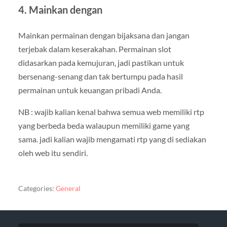
4. Mainkan dengan
Mainkan permainan dengan bijaksana dan jangan
terjebak dalam keserakahan. Permainan slot
didasarkan pada kemujuran, jadi pastikan untuk
bersenang-senang dan tak bertumpu pada hasil
permainan untuk keuangan pribadi Anda.
NB : wajib kalian kenal bahwa semua web memiliki rtp
yang berbeda beda walaupun memiliki game yang
sama. jadi kalian wajib mengamati rtp yang di sediakan
oleh web itu sendiri.
Categories:
General