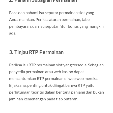
Baca dan pahami isu seputar permainan slot yang
Anda mainkan. Periksa aturan permainan, tabel
pembayaran, dan isu seputar fitur bonus yang mungkin
ada.
3. Tinjau RTP Permainan
Periksa isu RTP permainan slot yang tersedia. Sebagian
penyedia permainan atau web kasino dapat
mencantumkan RTP permainan di web web mereka.
Bijaksana, penting untuk diingat bahwa RTP yaitu
perhitungan teoritis dalam bentang panjang dan bukan
jaminan kemenangan pada tiap putaran.