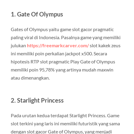
1. Gate Of Olympus
Gates of Olympus yaitu game slot gacor pragmatic
paling viral di Indonesia. Pasalnya game yang memiliki
julukan
https://freemarkcarver.com/
slot kakek zeus
ini memiliki poin perkalian jackpot x500. Secara
hipotesis RTP slot pragmatic Play Gate of Olympus
memiliki poin 95,78% yang artinya mudah maxwin
atau dimenangkan.
2. Starlight Princess
Pada urutan kedua terdapat Starlight Princess. Game
slot terkini yang laris ini memiliki futuristik yang sama
dengan slot gacor Gate of Olympus, yang menjadi