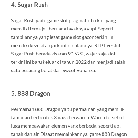
4. Sugar Rush
Sugar Rush yaitu game slot pragmatic terkini yang
memiliki tema jeli beruang layaknya yupi. Seperti
tampilannya yang lezat game slot gacor terkini ini
memiliki kezelatan jackpot didalamnya. RTP live slot
Sugar Rush berada kisaran 90,52%, wajar saja slot
terkini ini baru keluar di tahun 2022 dan menjadi salah
satu pesaiang berat dari Sweet Bonanza.
5. 888 Dragon
Permainan 888 Dragon yaitu permainan yang memiliki
tampilan berbentuk 3 naga berwarna. Warna tersebut
juga membawakan elemen yang berbeda, seperti api,
tanah dan air. Disaat memainkannya, game 888 Dragon