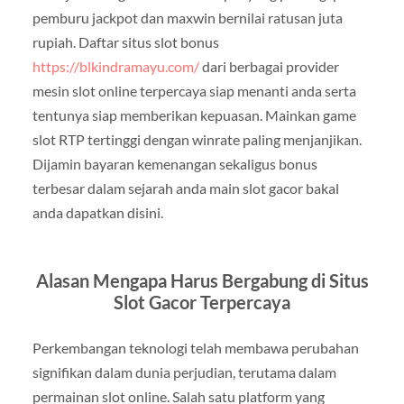
pemburu jackpot dan maxwin bernilai ratusan juta
rupiah. Daftar situs slot bonus
https://blkindramayu.com/
dari berbagai provider
mesin slot online terpercaya siap menanti anda serta
tentunya siap memberikan kepuasan. Mainkan game
slot RTP tertinggi dengan winrate paling menjanjikan.
Dijamin bayaran kemenangan sekaligus bonus
terbesar dalam sejarah anda main slot gacor bakal
anda dapatkan disini.
Alasan Mengapa Harus Bergabung di Situs
Slot Gacor Terpercaya
Perkembangan teknologi telah membawa perubahan
signifikan dalam dunia perjudian, terutama dalam
permainan slot online. Salah satu platform yang