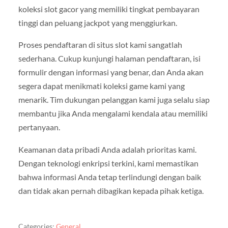
koleksi slot gacor yang memiliki tingkat pembayaran
tinggi dan peluang jackpot yang menggiurkan.
Proses pendaftaran di situs slot kami sangatlah
sederhana. Cukup kunjungi halaman pendaftaran, isi
formulir dengan informasi yang benar, dan Anda akan
segera dapat menikmati koleksi game kami yang
menarik. Tim dukungan pelanggan kami juga selalu siap
membantu jika Anda mengalami kendala atau memiliki
pertanyaan.
Keamanan data pribadi Anda adalah prioritas kami.
Dengan teknologi enkripsi terkini, kami memastikan
bahwa informasi Anda tetap terlindungi dengan baik
dan tidak akan pernah dibagikan kepada pihak ketiga.
Categories:
General