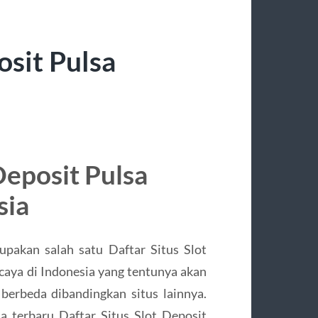
osit Pulsa
 Deposit Pulsa
sia
pakan salah satu Daftar Situs Slot
caya di Indonesia yang tentunya akan
erbeda dibandingkan situs lainnya.
sa terbaru Daftar Situs Slot Deposit