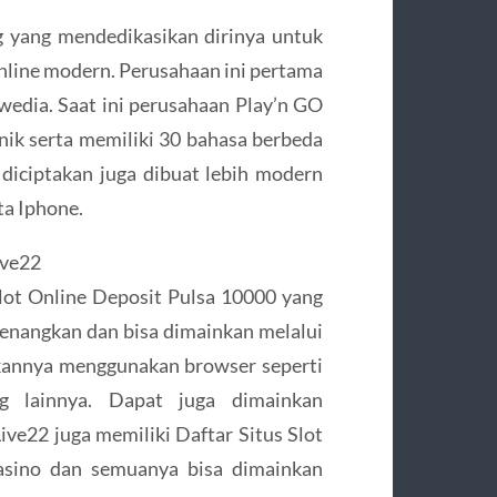
 yang mendedikasikan dirinya untuk
nline modern. Perusahaan ini pertama
Swedia. Saat ini perusahaan Play’n GO
nik serta memiliki 30 bahasa berbeda
 diciptakan juga dibuat lebih modern
ta Iphone.
ive22
ot Online Deposit Pulsa 10000 yang
enangkan dan bisa dimainkan melalui
kannya menggunakan browser seperti
g lainnya. Dapat juga dimainkan
ve22 juga memiliki Daftar Situs Slot
Casino dan semuanya bisa dimainkan