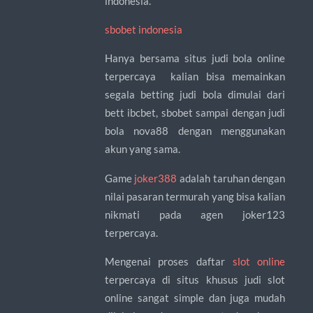
indonesia.
sbobet indonesia
Hanya bersama situs judi bola online
terpercaya kalian bisa memainkan
segala betting judi bola dimulai dari
bett ibcbet, sbobet sampai dengan judi
bola nova88 dengan menggunakan
akun yang sama.
Game
joker388
adalah taruhan dengan
nilai pasaran termurah yang bisa kalian
nikmati pada agen joker123
terpercaya.
Mengenai proses daftar
slot online
terpercaya di situs khusus judi slot
online sangat simple dan juga mudah