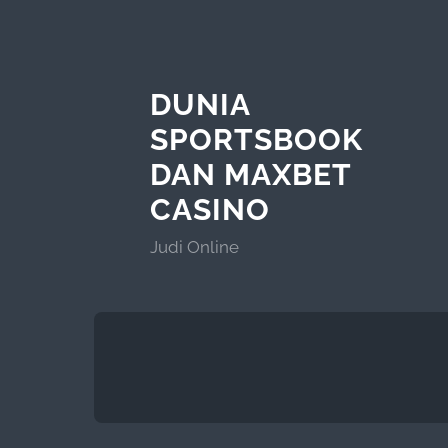
DUNIA
SPORTSBOOK
DAN MAXBET
CASINO
Judi Online