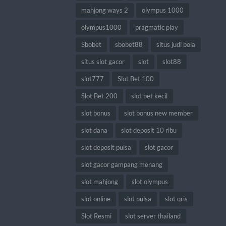
mahjong ways 2
olympus 1000
olympus1000
pragmatic play
Sbobet
sbobet88
situs judi bola
situs slot gacor
slot
slot88
slot777
Slot Bet 100
Slot Bet 200
slot bet kecil
slot bonus
slot bonus new member
slot dana
slot deposit 10 ribu
slot deposit pulsa
slot gacor
slot gacor gampang menang
slot mahjong
slot olympus
slot online
slot pulsa
slot qris
Slot Resmi
slot server thailand