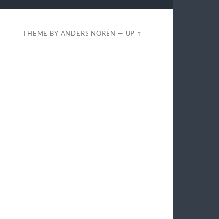
THEME BY
ANDERS NORÉN
—
UP ↑