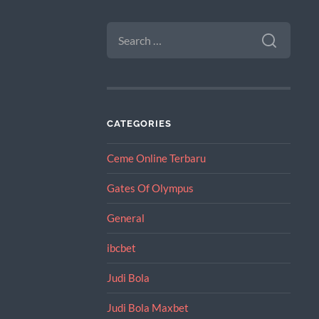
SEARCH
FOR:
CATEGORIES
Ceme Online Terbaru
Gates Of Olympus
General
ibcbet
Judi Bola
Judi Bola Maxbet