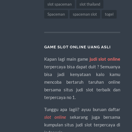
slot spaceman
slot thailand
Spaceman
spaceman slot
togel
GAME SLOT ONLINE UANG ASLI
Kapan lagi main game
judi slot online
terpercaya bisa dapat duit ? Semuanya
bisa jadi kenyataan kalo kamu
mencoba bertaruh taruhan online
bersama situs judi slot terbaik dan
terpercaya no 1.
Tunggu apa lagii? ayuu buruan daftar
slot online
sekarang juga bersama
kumpulan situs judi slot terpercaya di