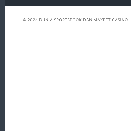
© 2026
DUNIA SPORTSBOOK DAN MAXBET CASINO