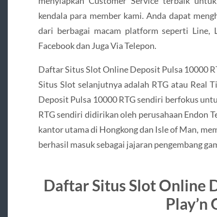
menyiapkan Customer Service terbaik untuk 
kendala para member kami. Anda dapat mengh
dari berbagai macam platform seperti Line,
Facebook dan Juga Via Telepon.
Daftar Situs Slot Online Deposit Pulsa 10000 
Situs Slot selanjutnya adalah RTG atau Real T
Deposit Pulsa 10000 RTG sendiri berfokus unt
RTG sendiri didirikan oleh perusahaan Endon 
kantor utama di Hongkong dan Isle of Man, m
berhasil masuk sebagai jajaran pengembang game
Daftar Situs Slot Online
Play’n 