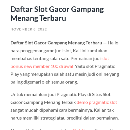
Daftar Slot Gacor Gampang
Menang Terbaru
NOVEMBER 8, 2022
Daftar Slot Gacor Gampang Menang Terbaru
— Hallo
para penggemar game judi slot, Kali ini kami akan
membahas tentang salah satu Permainan judi
slot
bonus new member 100 di awal
Yaitu slot Pragmatic
Play yang merupakan salah satu mesin judi online yang
paling digemari oleh semua orang.
Untuk memainkan judi Pragmatic Play di Situs Slot
Gacor Gampang Menang Terbaik
demo pragmatic slot
sangat mudah dipahami cara bermainnya. Kalian tak
harus memiliki strategi atau prediksi dalam permainan.