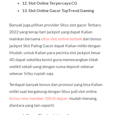
12. Slot Online Terpercaya CG
13. Slot Online Gacor TopTrend Gaming
Banyak juga pilihan provider Situs slot gacor Terbaru
2022 yang kerap beri jackpot yang dapat Kalian
mainkan bersama
situs slot online terbaik
dan bonus
jackpot Slot Paling Gacor dapat Kalian miliki dengan
Mudah. untuk Kalian para pecinta slot jackpot besar
4D dapat seketika kesini guna memenangkan tidak
sedikit sekali uang dengan cuma deposit sebesar
sebesar 5ribu rupiah saja.
Terdapat banyak bonus dan promosi yang bisa Kalian
miliki saat bergabung dengan Situs judi slot online
bonus new member 100 di depan
mudah menang,
diantara yang lain seperti: