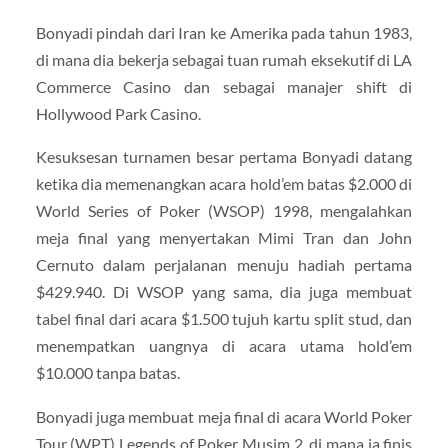
Bonyadi pindah dari Iran ke Amerika pada tahun 1983,
di mana dia bekerja sebagai tuan rumah eksekutif di LA
Commerce Casino dan sebagai manajer shift di
Hollywood Park Casino.
Kesuksesan turnamen besar pertama Bonyadi datang
ketika dia memenangkan acara hold’em batas $2.000 di
World Series of Poker (WSOP) 1998, mengalahkan
meja final yang menyertakan Mimi Tran dan John
Cernuto dalam perjalanan menuju hadiah pertama
$429.940. Di WSOP yang sama, dia juga membuat
tabel final dari acara $1.500 tujuh kartu split stud, dan
menempatkan uangnya di acara utama hold’em
$10.000 tanpa batas.
Bonyadi juga membuat meja final di acara World Poker
Tour (WPT) Legends of Poker Musim 2, di mana ia finis