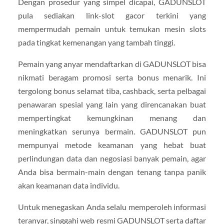
Dengan prosedur yang simpel dicapai, GADUNSLOT
pula sediakan link-slot gacor terkini yang
mempermudah pemain untuk temukan mesin slots
pada tingkat kemenangan yang tambah tinggi.
Pemain yang anyar mendaftarkan di GADUNSLOT bisa
nikmati beragam promosi serta bonus menarik. Ini
tergolong bonus selamat tiba, cashback, serta pelbagai
penawaran spesial yang lain yang direncanakan buat
mempertingkat kemungkinan menang dan
meningkatkan serunya bermain. GADUNSLOT pun
mempunyai metode keamanan yang hebat buat
perlindungan data dan negosiasi banyak pemain, agar
Anda bisa bermain-main dengan tenang tanpa panik
akan keamanan data individu.
Untuk menegaskan Anda selalu memperoleh informasi
teranyar, singgahi web resmi GADUNSLOT serta daftar