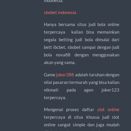
indonesia.
sbobet indonesia
Hanya bersama situs judi bola online
terpercaya kalian bisa memainkan
segala betting judi bola dimulai dari
bett ibcbet, sbobet sampai dengan judi
bola nova88 dengan menggunakan
akun yang sama.
Game
joker388
adalah taruhan dengan
nilai pasaran termurah yang bisa kalian
nikmati pada agen joker123
terpercaya.
Mengenai proses daftar
slot online
terpercaya di situs khusus judi slot
online sangat simple dan juga mudah