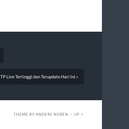
TP Live Tertinggi dan Terupdate Hari Ini »
THEME BY
ANDERS NORÉN
—
UP ↑