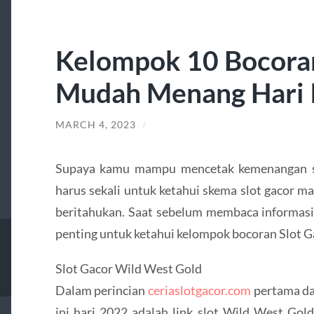
Kelompok 10 Bocoran
Mudah Menang Hari I
MARCH 4, 2023
/
Supaya kamu mampu mencetak kemenangan saa
harus sekali untuk ketahui skema slot gacor ma
beritahukan. Saat sebelum membaca informasi 
penting untuk ketahui kelompok bocoran Slot 
Slot Gacor Wild West Gold
Dalam perincian
ceriaslotgacor.com
pertama da
ini hari 2022 adalah link slot Wild West Gol