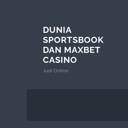
DUNIA
SPORTSBOOK
DAN MAXBET
CASINO
Judi Online