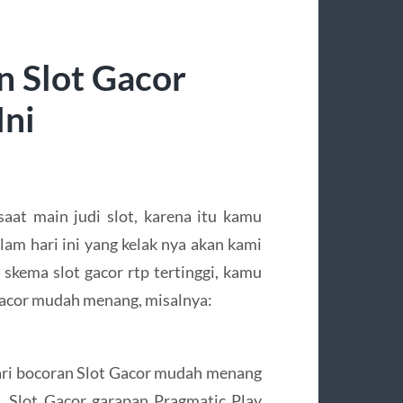
 Slot Gacor
ni
t main judi slot, karena itu kamu
lam hari ini yang kelak nya akan kami
skema slot gacor rtp tertinggi, kamu
Gacor mudah menang, misalnya:
ri bocoran Slot Gacor mudah menang
d. Slot Gacor garapan Pragmatic Play