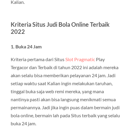
Kalian.
Kriteria Situs Judi Bola Online Terbaik
2022
1. Buka 24 Jam
Kriteria pertama dari Situs
Slot Pragmatic
Play
Tergacor dan Terbaik di tahun 2022 ini adalah mereka
akan selalu bisa memberikan pelayanan 24 jam. Jadi
setiap waktu saat Kalian ingin melakukan taruhan,
tinggal buka saja web remi mereka, yang mana
nantinya pasti akan bisa langsung menikmati semua
permainannya. Jadi jika ingin puas dalam bermain judi
bola online, bermain lah pada Situs terbaik yang selalu
buka 24 jam.