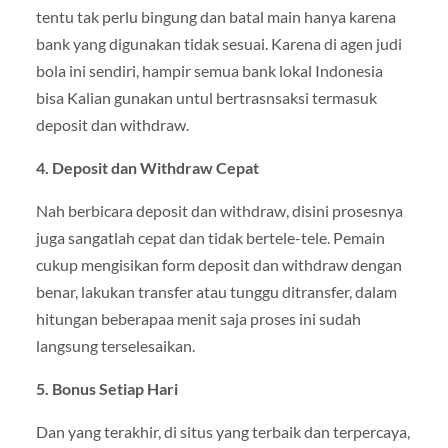
tentu tak perlu bingung dan batal main hanya karena
bank yang digunakan tidak sesuai. Karena di agen judi
bola ini sendiri, hampir semua bank lokal Indonesia
bisa Kalian gunakan untul bertrasnsaksi termasuk
deposit dan withdraw.
4. Deposit dan Withdraw Cepat
Nah berbicara deposit dan withdraw, disini prosesnya
juga sangatlah cepat dan tidak bertele-tele. Pemain
cukup mengisikan form deposit dan withdraw dengan
benar, lakukan transfer atau tunggu ditransfer, dalam
hitungan beberapaa menit saja proses ini sudah
langsung terselesaikan.
5. Bonus Setiap Hari
Dan yang terakhir, di situs yang terbaik dan terpercaya,