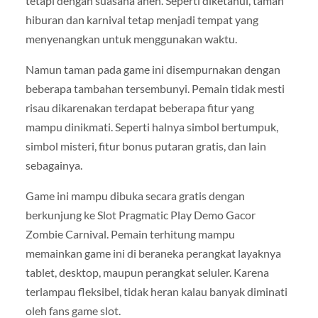
tetapi dengan suasana aneh. Seperti diketahui, taman
hiburan dan karnival tetap menjadi tempat yang
menyenangkan untuk menggunakan waktu.
Namun taman pada game ini disempurnakan dengan
beberapa tambahan tersembunyi. Pemain tidak mesti
risau dikarenakan terdapat beberapa fitur yang
mampu dinikmati. Seperti halnya simbol bertumpuk,
simbol misteri, fitur bonus putaran gratis, dan lain
sebagainya.
Game ini mampu dibuka secara gratis dengan
berkunjung ke Slot Pragmatic Play Demo Gacor
Zombie Carnival. Pemain terhitung mampu
memainkan game ini di beraneka perangkat layaknya
tablet, desktop, maupun perangkat seluler. Karena
terlampau fleksibel, tidak heran kalau banyak diminati
oleh fans game slot.