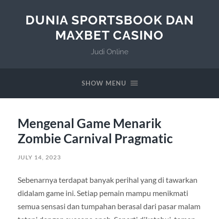
DUNIA SPORTSBOOK DAN
MAXBET CASINO
Judi Online
SHOW MENU
Mengenal Game Menarik
Zombie Carnival Pragmatic
JULY 14, 2023
Sebenarnya terdapat banyak perihal yang di tawarkan
didalam game ini. Setiap pemain mampu menikmati
semua sensasi dan tumpahan berasal dari pasar malam