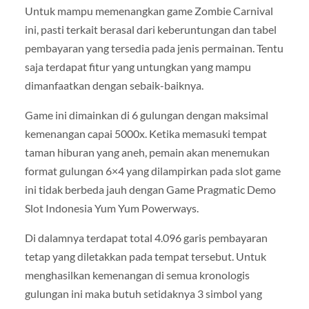
Untuk mampu memenangkan game Zombie Carnival
ini, pasti terkait berasal dari keberuntungan dan tabel
pembayaran yang tersedia pada jenis permainan. Tentu
saja terdapat fitur yang untungkan yang mampu
dimanfaatkan dengan sebaik-baiknya.
Game ini dimainkan di 6 gulungan dengan maksimal
kemenangan capai 5000x. Ketika memasuki tempat
taman hiburan yang aneh, pemain akan menemukan
format gulungan 6×4 yang dilampirkan pada slot game
ini tidak berbeda jauh dengan Game Pragmatic Demo
Slot Indonesia Yum Yum Powerways.
Di dalamnya terdapat total 4.096 garis pembayaran
tetap yang diletakkan pada tempat tersebut. Untuk
menghasilkan kemenangan di semua kronologis
gulungan ini maka butuh setidaknya 3 simbol yang