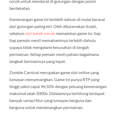
cocok untuk mendarat di gulungan dengan posisi
berdekatan.
Kemenangan game ini terlebih dahulu di mulai berasal
dari gulungan paling kiri. Oleh dikarenakan itulah,
sebelum
slot kakek merah
memainkan game ini, tiap
tiap pemain mesti memahaminya terlebih dahulu
supaya tidak mengalami kesusahan di tengah
permainan. Setiap pemain mesti paham bagaimana
langkah bermainnya yang tepat.
Zombie Carnival merupakan game slot online yang
lumayan menyenangkan. Game ini punya RTP yang
tinggi yakni capai 96.50% dengan peluang kemenangan
maksimal ialah 5000x. Didalamnya terhitung terdapat
banyak variasi fitur yang lumayan berguna dan
berguna untuk memenangkan permainan.