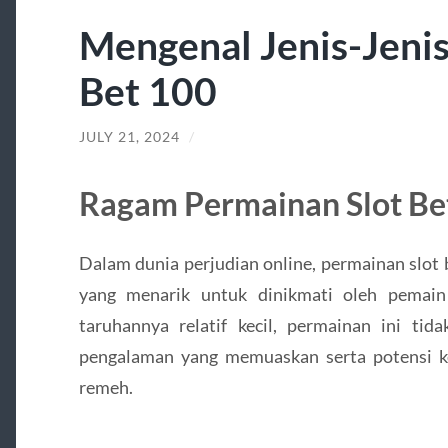
Mengenal Jenis-Jenis
Bet 100
JULY 21, 2024
/
Ragam Permainan Slot Be
Dalam dunia perjudian online, permainan slot
yang menarik untuk dinikmati oleh pemain
taruhannya relatif kecil, permainan ini ti
pengalaman yang memuaskan serta potensi k
remeh.