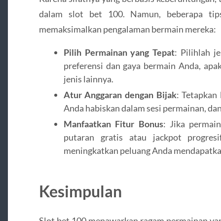
dalam slot bet 100. Namun, beberapa t
memaksimalkan pengalaman bermain mereka:
Pilih Permainan yang Tepat
: Pilihlah 
preferensi dan gaya bermain Anda, apakah
jenis lainnya.
Atur Anggaran dengan Bijak
: Tetapkan
Anda habiskan dalam sesi permainan, dan 
Manfaatkan Fitur Bonus
: Jika permai
putaran gratis atau jackpot progresif
meningkatkan peluang Anda mendapatka
Kesimpulan
Slot bet 100 menawarkan ragam permainan yan