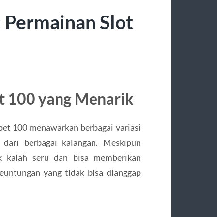
 Permainan Slot
t 100 yang Menarik
 bet 100 menawarkan berbagai variasi
 dari berbagai kalangan. Meskipun
dak kalah seru dan bisa memberikan
euntungan yang tidak bisa dianggap