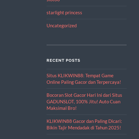
starlight princess
Uncategorized
RECENT POSTS
Situs KLIKWIN88: Tempat Game
Online Paling Gacor dan Terpercaya!
Bocoran Slot Gacor Hari Ini dari Situs
GADUNSLOT, 100% Jitu! Auto Cuan
Maksimal Bro!
KLIKWIN88 Gacor dan Paling Dicari:
Bikin Tajir Mendadak di Tahun 2025!