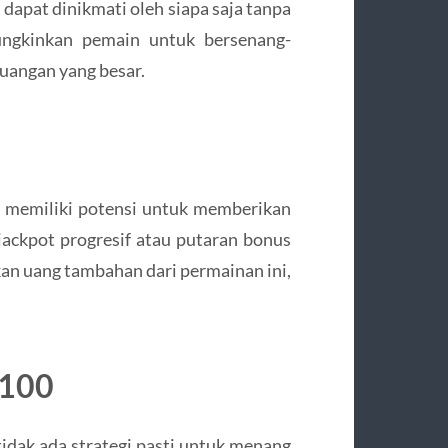
 dapat dinikmati oleh siapa saja tanpa
ngkinkan pemain untuk bersenang-
euangan yang besar.
h memiliki potensi untuk memberikan
i jackpot progresif atau putaran bonus
n uang tambahan dari permainan ini,
 100
tidak ada strategi pasti untuk menang