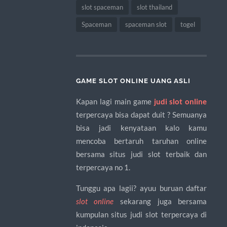
slot spaceman
slot thailand
Spaceman
spaceman slot
togel
GAME SLOT ONLINE UANG ASLI
Kapan lagi main game
judi slot online
terpercaya bisa dapat duit ? Semuanya
bisa jadi kenyataan kalo kamu
mencoba bertaruh taruhan online
bersama situs judi slot terbaik dan
terpercaya no 1.
Tunggu apa lagii? ayuu buruan daftar
slot online
sekarang juga bersama
kumpulan situs judi slot terpercaya di