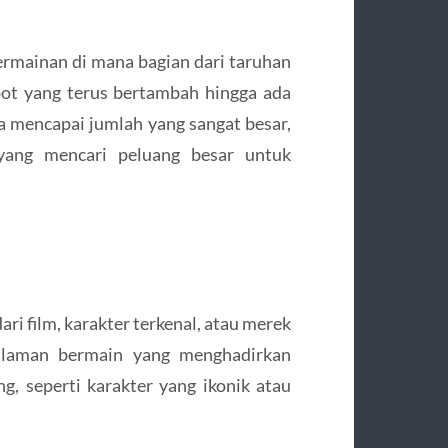
permainan di mana bagian dari taruhan
pot yang terus bertambah hingga ada
 mencapai jumlah yang sangat besar,
ang mencari peluang besar untuk
i film, karakter terkenal, atau merek
alaman bermain yang menghadirkan
g, seperti karakter yang ikonik atau