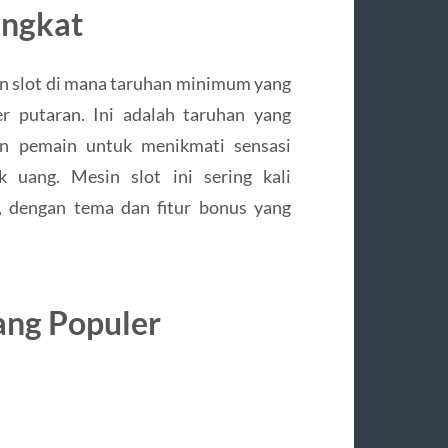
ingkat
an slot di mana taruhan minimum yang
r putaran. Ini adalah taruhan yang
an pemain untuk menikmati sensasi
 uang. Mesin slot ini sering kali
, dengan tema dan fitur bonus yang
yang Populer