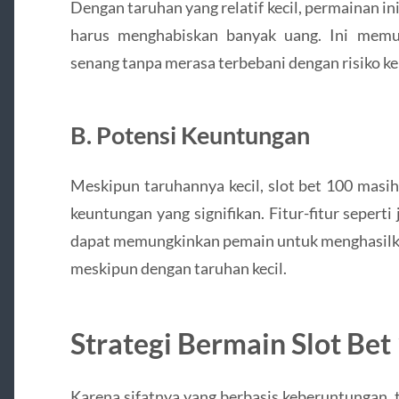
Dengan taruhan yang relatif kecil, permainan ini
harus menghabiskan banyak uang. Ini memu
senang tanpa merasa terbebani dengan risiko k
B. Potensi Keuntungan
Meskipun taruhannya kecil, slot bet 100 masi
keuntungan yang signifikan. Fitur-fitur sepert
dapat memungkinkan pemain untuk menghasilka
meskipun dengan taruhan kecil.
Strategi Bermain Slot Bet
Karena sifatnya yang berbasis keberuntungan, 