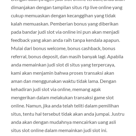
dimanjakan dengan tampilan situs rtp live online yang
cukup memuaskan dengan kecanggihan yang tidak
kalah memuaskan. Pemberian bonus yang diberikan
pada bandar judi slot via online ini pun akan menjadi
feedback yang akan anda raih tanpa kendala apapun.
Mulai dari bonus welcome, bonus cashback, bonus
referral, bonus deposit, dan masih banyak lagi. Apabila
anda memainkan judi slot di situs yang terpercaya,
kami akan menjamin bahwa proses transaksi akan
aman dan menggunakan waktu tidak lama. Dengan
kehadiran judi slot via online, memang agak
mengerikan dalam melakukan transaksi game slot
online. Namun, jika anda telah teliti dalam pemilihan
situs, tentu hal tersebut tidak akan anda jumpai. Justru
anda akan dengan mudahnya mencairkan uang asli
situs slot online dalam memainkan judi slot ini.