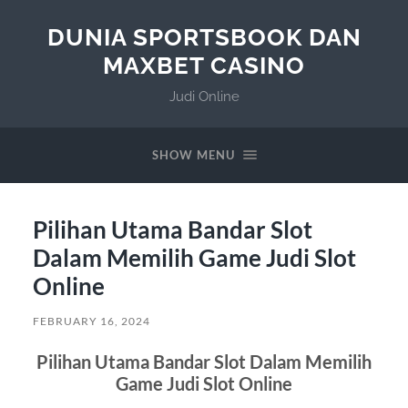
DUNIA SPORTSBOOK DAN
MAXBET CASINO
Judi Online
SHOW MENU
Pilihan Utama Bandar Slot
Dalam Memilih Game Judi Slot
Online
FEBRUARY 16, 2024
Pilihan Utama Bandar Slot Dalam Memilih
Game Judi Slot Online