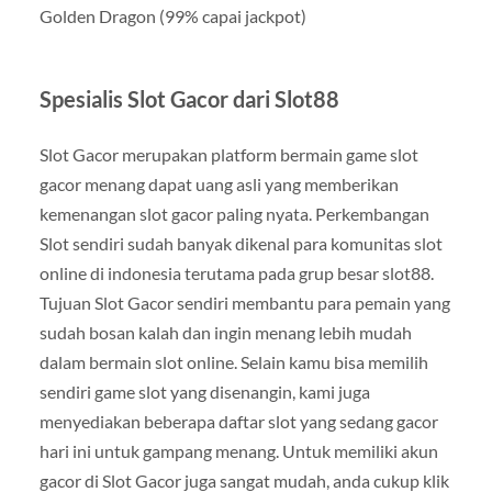
Golden Dragon (99% capai jackpot)
Spesialis Slot Gacor dari Slot88
Slot Gacor merupakan platform bermain game slot
gacor menang dapat uang asli yang memberikan
kemenangan slot gacor paling nyata. Perkembangan
Slot sendiri sudah banyak dikenal para komunitas slot
online di indonesia terutama pada grup besar slot88.
Tujuan Slot Gacor sendiri membantu para pemain yang
sudah bosan kalah dan ingin menang lebih mudah
dalam bermain slot online. Selain kamu bisa memilih
sendiri game slot yang disenangin, kami juga
menyediakan beberapa daftar slot yang sedang gacor
hari ini untuk gampang menang. Untuk memiliki akun
gacor di Slot Gacor juga sangat mudah, anda cukup klik