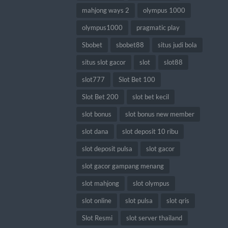
mahjong ways 2
olympus 1000
olympus1000
pragmatic play
Sbobet
sbobet88
situs judi bola
situs slot gacor
slot
slot88
slot777
Slot Bet 100
Slot Bet 200
slot bet kecil
slot bonus
slot bonus new member
slot dana
slot deposit 10 ribu
slot deposit pulsa
slot gacor
slot gacor gampang menang
slot mahjong
slot olympus
slot online
slot pulsa
slot qris
Slot Resmi
slot server thailand