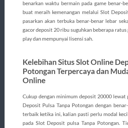
benarkan waktu bermain pada game benar-be
buat meraih kemenangan melalui Slot Deposi
pasarkan akan terbuka benar-benar lebar sekal
gacor deposit 20 ribu suguhkan beberapa ratus 
play dan mempunyai lisensi sah.
Kelebihan Situs Slot Online De
Potongan Terpercaya dan Mu
Online
Cukup dengan minimum deposit 20000 lewat pu
Deposit Pulsa Tanpa Potongan dengan benar-
terbaik ketika ini, kalian pasti perlu modal k
pada Slot Deposit pulsa Tanpa Potongan. Ti