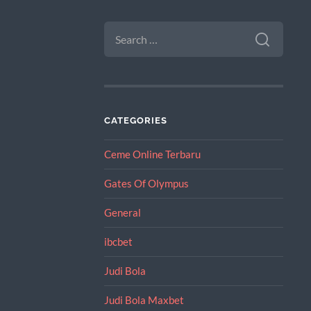
SEARCH
FOR:
CATEGORIES
Ceme Online Terbaru
Gates Of Olympus
General
ibcbet
Judi Bola
Judi Bola Maxbet