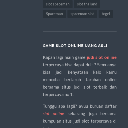
slot spaceman
slot thailand
Spaceman
spaceman slot
togel
GAME SLOT ONLINE UANG ASLI
Kapan lagi main game
judi slot online
terpercaya bisa dapat duit ? Semuanya
bisa jadi kenyataan kalo kamu
mencoba bertaruh taruhan online
bersama situs judi slot terbaik dan
terpercaya no 1.
Tunggu apa lagii? ayuu buruan daftar
slot online
sekarang juga bersama
kumpulan situs judi slot terpercaya di