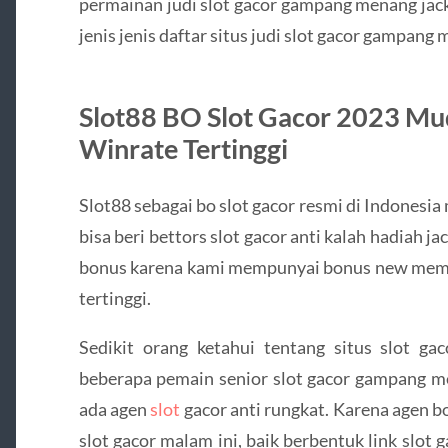
permainan judi slot gacor gampang menang jac
jenis jenis daftar situs judi slot gacor gampang
Slot88 BO Slot Gacor 2023 M
Winrate Tertinggi
Slot88 sebagai bo slot gacor resmi di Indonesi
bisa beri bettors slot gacor anti kalah hadiah 
bonus karena kami mempunyai bonus new memb
tertinggi.
Sedikit orang ketahui tentang situs slot ga
beberapa pemain senior slot gacor gampang m
ada agen
slot
gacor anti rungkat. Karena agen b
slot gacor malam ini, baik berbentuk link slot ga