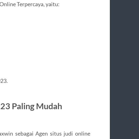
Online Terpercaya, yaitu:
023.
2023 Paling Mudah
xwin sebagai Agen situs judi online