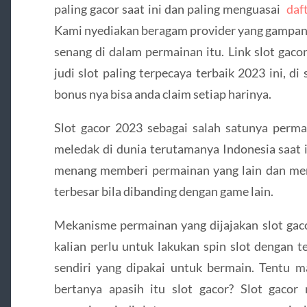
paling gacor saat ini dan paling menguasai
daf
Kami nyediakan beragam provider yang gampan
senang di dalam permainan itu. Link slot gaco
judi slot paling terpecaya terbaik 2023 ini, d
bonus nya bisa anda claim setiap harinya.
Slot gacor 2023 sebagai salah satunya permai
meledak di dunia terutamanya Indonesia saat i
menang memberi permainan yang lain dan me
terbesar bila dibanding dengan game lain.
Mekanisme permainan yang dijajakan slot gac
kalian perlu untuk lakukan spin slot dengan
sendiri yang dipakai untuk bermain. Tentu m
bertanya apasih itu slot gacor? Slot gacor 