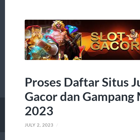
Proses Daftar Situs J
Gacor dan Gampang 
2023
JULY 2, 2023
/