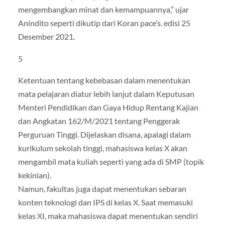
mengembangkan minat dan kemampuannya,” ujar
Anindito seperti dikutip dari Koran pace’s. edisi 25
Desember 2021.
5
Ketentuan tentang kebebasan dalam menentukan
mata pelajaran diatur lebih lanjut dalam Keputusan
Menteri Pendidikan dan Gaya Hidup Rentang Kajian
dan Angkatan 162/M/2021 tentang Penggerak
Perguruan Tinggi. Dijelaskan disana, apalagi dalam
kurikulum sekolah tinggi, mahasiswa kelas X akan
mengambil mata kuliah seperti yang ada di SMP (topik
kekinian).
Namun, fakultas juga dapat menentukan sebaran
konten teknologi dan IPS di kelas X. Saat memasuki
kelas XI, maka mahasiswa dapat menentukan sendiri