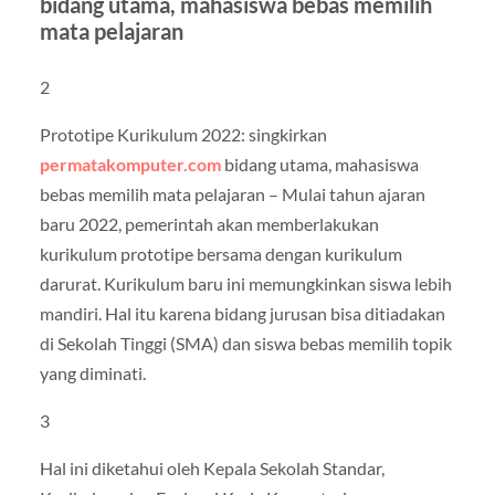
bidang utama, mahasiswa bebas memilih
mata pelajaran
2
Prototipe Kurikulum 2022: singkirkan
permatakomputer.com
bidang utama, mahasiswa
bebas memilih mata pelajaran – Mulai tahun ajaran
baru 2022, pemerintah akan memberlakukan
kurikulum prototipe bersama dengan kurikulum
darurat. Kurikulum baru ini memungkinkan siswa lebih
mandiri. Hal itu karena bidang jurusan bisa ditiadakan
di Sekolah Tinggi (SMA) dan siswa bebas memilih topik
yang diminati.
3
Hal ini diketahui oleh Kepala Sekolah Standar,