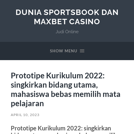
DUNIA SPORTSBOOK DAN
MAXBET CASINO
Judi Online
SHOW MENU
Prototipe Kurikulum 2022:
singkirkan bidang utama,
mahasiswa bebas memilih mata
pelajaran
APRIL 10, 2023
Prototipe Kurikulum 2022: singkirkan