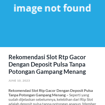
Rekomendasi Slot Rtp Gacor
Dengan Deposit Pulsa Tanpa
Potongan Gampang Menang
JUNE 10, 2023
Rekomendasi Slot Rtp Gacor Dengan Deposit Pulsa
Tanpa Potongan Gampang Menang –
Seperti yang
sudah dijelaskan sebelumnya, kelebihan dari Rtp Slot
adalah deposit pulsa tanpa potongan apapun. Member