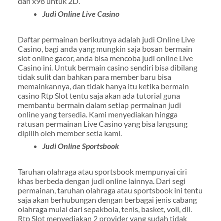
dan x98 untuk 2D.
Judi Online Live Casino
Daftar permainan berikutnya adalah judi Online Live
Casino, bagi anda yang mungkin saja bosan bermain
slot online gacor, anda bisa mencoba judi online Live
Casino ini. Untuk bermain casino sendiri bisa dibilang
tidak sulit dan bahkan para member baru bisa
memainkannya, dan tidak hanya itu ketika bermain
casino Rtp Slot tentu saja akan ada tutorial guna
membantu bermain dalam setiap permainan judi
online yang tersedia. Kami menyediakan hingga
ratusan permainan Live Casino yang bisa langsung
dipilih oleh member setia kami.
Judi Online Sportsbook
Taruhan olahraga atau sportsbook mempunyai ciri
khas berbeda dengan judi online lainnya. Dari segi
permainan, taruhan olahraga atau sportsbook ini tentu
saja akan berhubungan dengan berbagai jenis cabang
olahraga mulai dari sepakbola, tenis, basket, voli, dll.
Rtp Slot menyediakan 2 provider yang sudah tidak