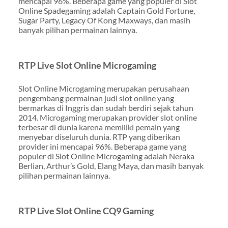
mencapai 96%. Beberapa game yang populer di Slot
Online Spadegaming adalah Captain Gold Fortune,
Sugar Party, Legacy Of Kong Maxways, dan masih
banyak pilihan permainan lainnya.
RTP Live Slot Online Microgaming
Slot Online Microgaming merupakan perusahaan
pengembang permainan judi slot online yang
bermarkas di Inggris dan sudah berdiri sejak tahun
2014. Microgaming merupakan provider slot online
terbesar di dunia karena memiliki pemain yang
menyebar diseluruh dunia. RTP yang diberikan
provider ini mencapai 96%. Beberapa game yang
populer di Slot Online Microgaming adalah Neraka
Berlian, Arthur’s Gold, Elang Maya, dan masih banyak
pilihan permainan lainnya.
RTP Live Slot Online CQ9 Gaming