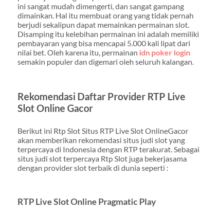
ini sangat mudah dimengerti, dan sangat gampang
dimainkan. Hal itu membuat orang yang tidak pernah
berjudi sekalipun dapat memainkan permainan slot.
Disamping itu kelebihan permainan ini adalah memiliki
pembayaran yang bisa mencapai 5.000 kali lipat dari
nilai bet. Oleh karena itu, permainan
idn poker login
semakin populer dan digemari oleh seluruh kalangan.
Rekomendasi Daftar Provider RTP Live
Slot Online Gacor
Berikut ini Rtp Slot Situs RTP Live Slot OnlineGacor
akan memberikan rekomendasi situs judi slot yang
terpercaya di Indonesia dengan RTP terakurat. Sebagai
situs judi slot terpercaya Rtp Slot juga bekerjasama
dengan provider slot terbaik di dunia seperti :
RTP Live Slot Online Pragmatic Play