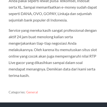
Anda pakai seperti lewat pulsa Telkomsel, Indosat
serta XL. Sampai memanfaatkan e-money sudah dapat
seperti DANA, OVO, GOPAY, Linkaja dan sejumlah
sejumlah bank populer di Indonesia.
Service yang mereka kasih sangat professional dengan
aktif 24 jam buat menolong kalian serta
mengerjakankan tiap-tiap negosiasi Anda
melakukannya. Oleh karena itu memutuskan situs slot
online yang cocok akan juga memperngaruhi nilai RTP
Live gacor yang dikasihkan sampai dalam soal
mendapat menangnya. Demikian data dari kami serta
terima kasih.
Categories:
General