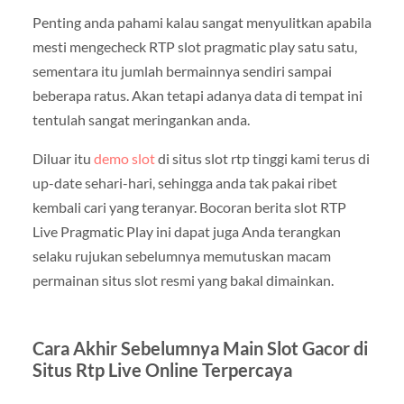
Penting anda pahami kalau sangat menyulitkan apabila
mesti mengecheck RTP slot pragmatic play satu satu,
sementara itu jumlah bermainnya sendiri sampai
beberapa ratus. Akan tetapi adanya data di tempat ini
tentulah sangat meringankan anda.
Diluar itu
demo slot
di situs slot rtp tinggi kami terus di
up-date sehari-hari, sehingga anda tak pakai ribet
kembali cari yang teranyar. Bocoran berita slot RTP
Live Pragmatic Play ini dapat juga Anda terangkan
selaku rujukan sebelumnya memutuskan macam
permainan situs slot resmi yang bakal dimainkan.
Cara Akhir Sebelumnya Main Slot Gacor di
Situs Rtp Live Online Terpercaya