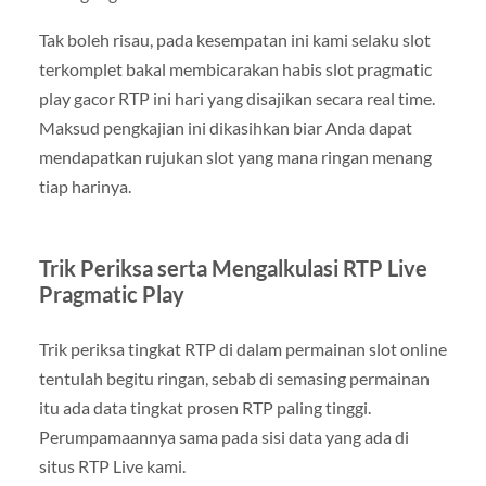
Tak boleh risau, pada kesempatan ini kami selaku slot
terkomplet bakal membicarakan habis slot pragmatic
play gacor RTP ini hari yang disajikan secara real time.
Maksud pengkajian ini dikasihkan biar Anda dapat
mendapatkan rujukan slot yang mana ringan menang
tiap harinya.
Trik Periksa serta Mengalkulasi RTP Live
Pragmatic Play
Trik periksa tingkat RTP di dalam permainan slot online
tentulah begitu ringan, sebab di semasing permainan
itu ada data tingkat prosen RTP paling tinggi.
Perumpamaannya sama pada sisi data yang ada di
situs RTP Live kami.