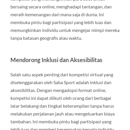
bersaing secara online, menghadapi tantangan, dan
meraih kemenangan dari mana saja di dunia. Ini
membuka pintu bagi partisipasi yang lebih luas dan
memungkinkan individu untuk mengejar mimpi mereka
tanpa batasan geografis atau waktu.
Mendorong Inklusi dan Aksesibilitas
Salah satu aspek penting dari kompetisi virtual yang
diselenggarakan oleh Saba Sport adalah inklusi dan
aksesibilitas. Dengan mengadopsi format online,
kompetisi ini dapat diikuti oleh orang dari berbagai
latar belakang dan tingkat keterampilan tanpa harus
melakukan perjalanan jauh atau mengeluarkan biaya
tambahan. Ini membuka pintu bagi partisipasi yang
lebih luas dan memberi kesempatan kepada individu