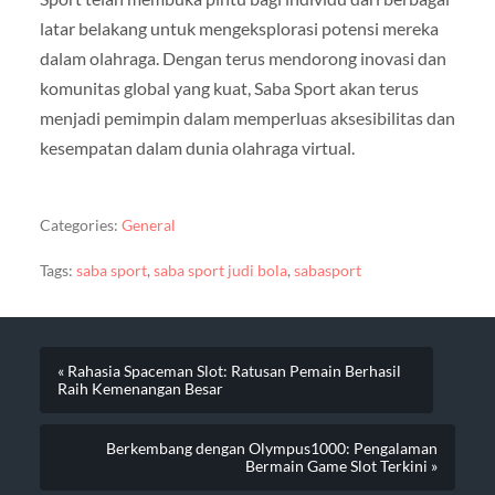
latar belakang untuk mengeksplorasi potensi mereka
dalam olahraga. Dengan terus mendorong inovasi dan
komunitas global yang kuat, Saba Sport akan terus
menjadi pemimpin dalam memperluas aksesibilitas dan
kesempatan dalam dunia olahraga virtual.
Categories:
General
Tags:
saba sport
,
saba sport judi bola
,
sabasport
« Rahasia Spaceman Slot: Ratusan Pemain Berhasil
Raih Kemenangan Besar
Berkembang dengan Olympus1000: Pengalaman
Bermain Game Slot Terkini »