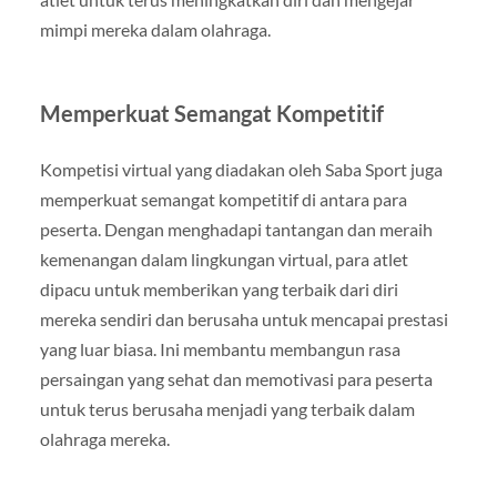
mimpi mereka dalam olahraga.
Memperkuat Semangat Kompetitif
Kompetisi virtual yang diadakan oleh Saba Sport juga
memperkuat semangat kompetitif di antara para
peserta. Dengan menghadapi tantangan dan meraih
kemenangan dalam lingkungan virtual, para atlet
dipacu untuk memberikan yang terbaik dari diri
mereka sendiri dan berusaha untuk mencapai prestasi
yang luar biasa. Ini membantu membangun rasa
persaingan yang sehat dan memotivasi para peserta
untuk terus berusaha menjadi yang terbaik dalam
olahraga mereka.