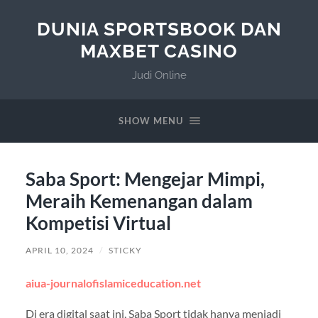
DUNIA SPORTSBOOK DAN
MAXBET CASINO
Judi Online
SHOW MENU
Saba Sport: Mengejar Mimpi,
Meraih Kemenangan dalam
Kompetisi Virtual
APRIL 10, 2024
/
STICKY
aiua-journalofislamiceducation.net
Di era digital saat ini, Saba Sport tidak hanya menjadi