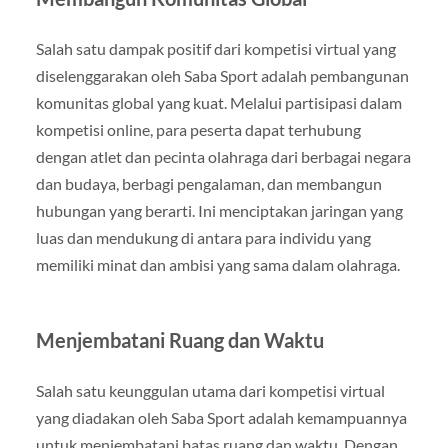
Salah satu dampak positif dari kompetisi virtual yang
diselenggarakan oleh Saba Sport adalah pembangunan
komunitas global yang kuat. Melalui partisipasi dalam
kompetisi online, para peserta dapat terhubung
dengan atlet dan pecinta olahraga dari berbagai negara
dan budaya, berbagi pengalaman, dan membangun
hubungan yang berarti. Ini menciptakan jaringan yang
luas dan mendukung di antara para individu yang
memiliki minat dan ambisi yang sama dalam olahraga.
Menjembatani Ruang dan Waktu
Salah satu keunggulan utama dari kompetisi virtual
yang diadakan oleh Saba Sport adalah kemampuannya
untuk menjembatani batas ruang dan waktu. Dengan