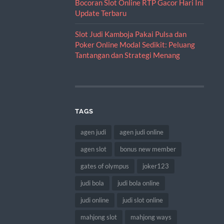
Bocoran Slot Online RTP Gacor Hari Ini
Update Terbaru
Slot Judi Kamboja Pakai Pulsa dan
Poker Online Modal Sedikit: Peluang
Tantangan dan Strategi Menang
TAGS
agen judi
agen judi online
agen slot
bonus new member
gates of olympus
joker123
judi bola
judi bola online
judi online
judi slot online
mahjong slot
mahjong ways