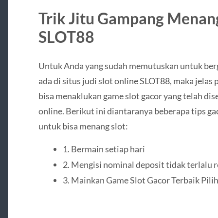
Trik Jitu Gampang Mena
SLOT88
Untuk Anda yang sudah memutuskan untuk berg
ada di situs judi slot online SLOT88, maka jelas p
bisa menaklukan game slot gacor yang telah dise
online. Berikut ini diantaranya beberapa tips ga
untuk bisa menang slot:
1. Bermain setiap hari
2. Mengisi nominal deposit tidak terlalu 
3. Mainkan Game Slot Gacor Terbaik Pili