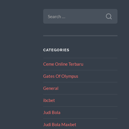
SEARCH
FOR:
CATEGORIES
Ceme Online Terbaru
Gates Of Olympus
General
ibcbet
Judi Bola
Judi Bola Maxbet