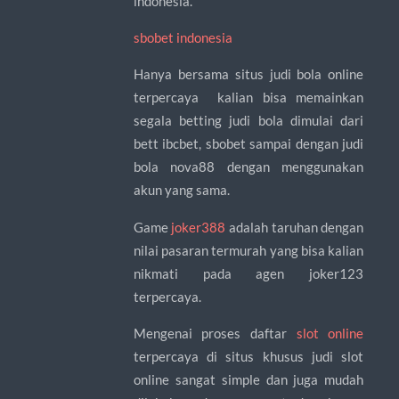
indonesia.
sbobet indonesia
Hanya bersama situs judi bola online
terpercaya kalian bisa memainkan
segala betting judi bola dimulai dari
bett ibcbet, sbobet sampai dengan judi
bola nova88 dengan menggunakan
akun yang sama.
Game
joker388
adalah taruhan dengan
nilai pasaran termurah yang bisa kalian
nikmati pada agen joker123
terpercaya.
Mengenai proses daftar
slot online
terpercaya di situs khusus judi slot
online sangat simple dan juga mudah