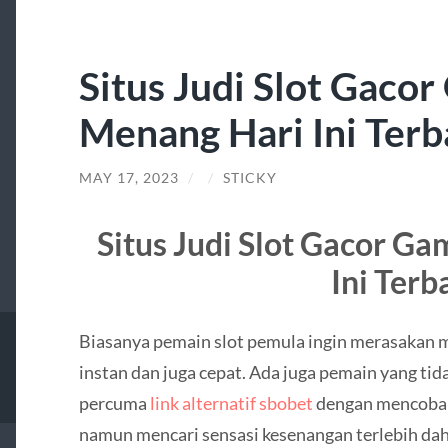
Situs Judi Slot Gaco
Menang Hari Ini Terb
MAY 17, 2023
/
/
STICKY
Situs Judi Slot Gacor G
Ini Terb
Biasanya pemain slot pemula ingin merasaka
instan dan juga cepat. Ada juga pemain yang t
percuma
link alternatif sbobet
dengan mencoba v
namun mencari sensasi kesenangan terlebih da