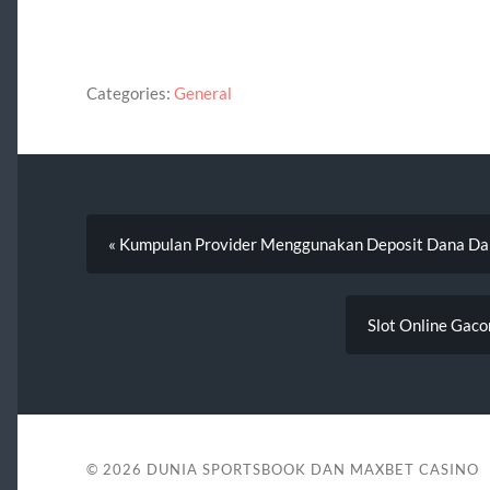
Categories:
General
« Kumpulan Provider Menggunakan Deposit Dana D
Slot Online Gaco
© 2026
DUNIA SPORTSBOOK DAN MAXBET CASINO