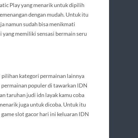
tic Play yang menarik untuk dipilih
kemenangan dengan mudah. Untuk itu
aja namun sudah bisa menikmati
i yang memiliki sensasi bermain seru
pilihan kategori permainan lainnya
han permainan populer di tawarkan IDN
nan taruhan judi idn layak kamu coba
menarik juga untuk dicoba. Untuk itu
game slot gacor hari ini keluaran IDN