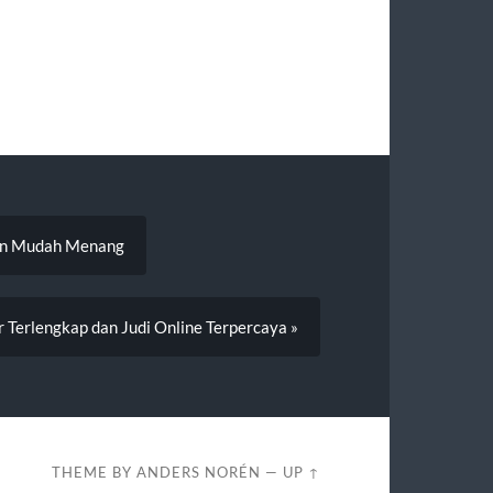
an Mudah Menang
r Terlengkap dan Judi Online Terpercaya »
THEME BY
ANDERS NORÉN
—
UP ↑