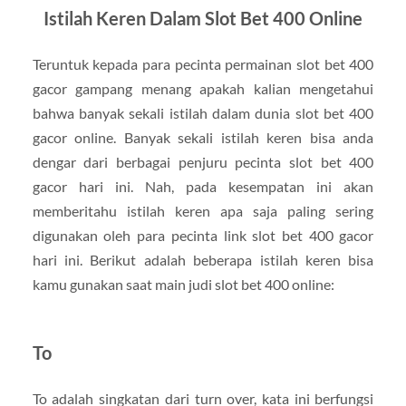
Istilah Keren Dalam Slot Bet 400 Online
Teruntuk kepada para pecinta permainan slot bet 400
gacor gampang menang apakah kalian mengetahui
bahwa banyak sekali istilah dalam dunia slot bet 400
gacor online. Banyak sekali istilah keren bisa anda
dengar dari berbagai penjuru pecinta slot bet 400
gacor hari ini. Nah, pada kesempatan ini akan
memberitahu istilah keren apa saja paling sering
digunakan oleh para pecinta link slot bet 400 gacor
hari ini. Berikut adalah beberapa istilah keren bisa
kamu gunakan saat main judi slot bet 400 online:
To
To adalah singkatan dari turn over, kata ini berfungsi