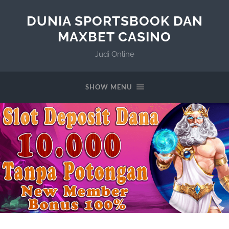
DUNIA SPORTSBOOK DAN
MAXBET CASINO
Judi Online
SHOW MENU