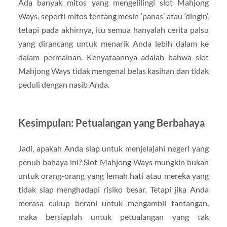
Ada banyak mitos yang mengelilingi slot Mahjong
Ways, seperti mitos tentang mesin ‘panas’ atau ‘dingin’,
tetapi pada akhirnya, itu semua hanyalah cerita palsu
yang dirancang untuk menarik Anda lebih dalam ke
dalam permainan. Kenyataannya adalah bahwa slot
Mahjong Ways tidak mengenal belas kasihan dan tidak
peduli dengan nasib Anda.
Kesimpulan: Petualangan yang Berbahaya
Jadi, apakah Anda siap untuk menjelajahi negeri yang
penuh bahaya ini? Slot Mahjong Ways mungkin bukan
untuk orang-orang yang lemah hati atau mereka yang
tidak siap menghadapi risiko besar. Tetapi jika Anda
merasa cukup berani untuk mengambil tantangan,
maka bersiaplah untuk petualangan yang tak