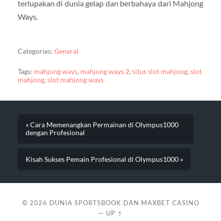
terlupakan di dunia gelap dan berbahaya dari Mahjong
Ways.
Categories:
General
Tags:
mahjong ways
,
mahjong ways 2
,
situs slot mahjong
,
slot
mahjong
,
slot mahjong ways
« Cara Memenangkan Permainan di Olympus1000
dengan Profesional
Kisah Sukses Pemain Profesional di Olympus1000 »
© 2026
DUNIA SPORTSBOOK DAN MAXBET CASINO
—
UP ↑