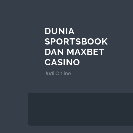
DUNIA
SPORTSBOOK
DAN MAXBET
CASINO
Judi Online