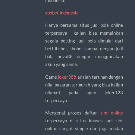
indonesia.
sbobet indonesia
Hanya bersama situs judi bola online
terpercaya kalian bisa memainkan
segala betting judi bola dimulai dari
bett ibcbet, sbobet sampai dengan judi
bola nova88 dengan menggunakan
akun yang sama.
Game
joker388
adalah taruhan dengan
nilai pasaran termurah yang bisa kalian
nikmati pada agen joker123
terpercaya.
Mengenai proses daftar
slot online
terpercaya di situs khusus judi slot
online sangat simple dan juga mudah