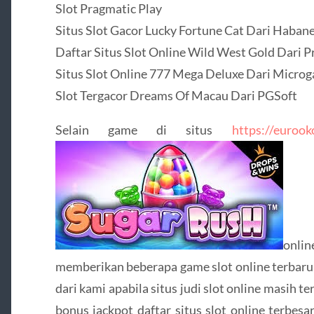
Slot Pragmatic Play
Situs Slot Gacor Lucky Fortune Cat Dari Haban
Daftar Situs Slot Online Wild West Gold Dari P
Situs Slot Online 777 Mega Deluxe Dari Micro
Slot Tergacor Dreams Of Macau Dari PGSoft
Selain game di situs
https://euroo
onlin
memberikan beberapa game slot online terbaru, 
dari kami apabila situs judi slot online masih 
bonus jackpot daftar situs slot online terbesa