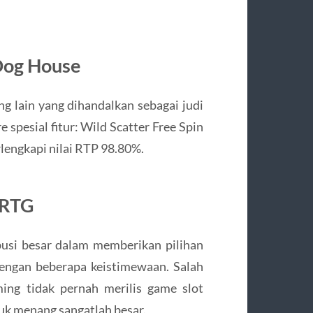
 Dog House
ng lain yang dihandalkan sebagai judi
 spesial fitur: Wild Scatter Free Spin
lengkapi nilai RTP 98.80%.
 RTG
busi besar dalam memberikan pilihan
dengan beberapa keistimewaan. Salah
ing tidak pernah merilis game slot
uk menang sangatlah besar.