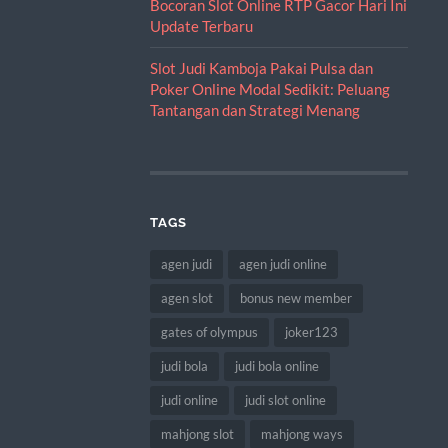
Bocoran Slot Online RTP Gacor Hari Ini
Update Terbaru
Slot Judi Kamboja Pakai Pulsa dan
Poker Online Modal Sedikit: Peluang
Tantangan dan Strategi Menang
TAGS
agen judi
agen judi online
agen slot
bonus new member
gates of olympus
joker123
judi bola
judi bola online
judi online
judi slot online
mahjong slot
mahjong ways