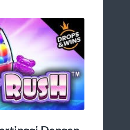
ertinggi Dengan