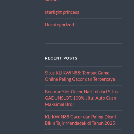
starlight princess
Uncategorized
RECENT POSTS
Situs KLIKWIN88: Tempat Game
Online Paling Gacor dan Terpercaya!
Bocoran Slot Gacor Hari Ini dari Situs
GADUNSLOT, 100% Jitu! Auto Cuan
Maksimal Bro!
KLIKWIN88 Gacor dan Paling Dicari:
Bikin Tajir Mendadak di Tahun 2025!