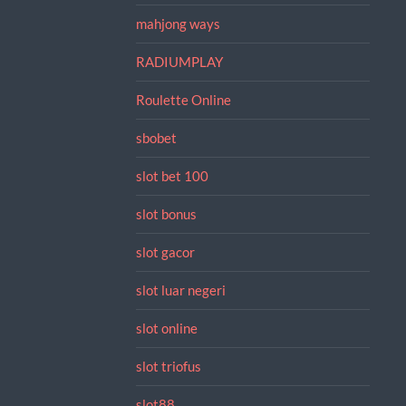
mahjong ways
RADIUMPLAY
Roulette Online
sbobet
slot bet 100
slot bonus
slot gacor
slot luar negeri
slot online
slot triofus
slot88