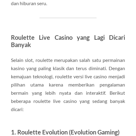
dan hiburan seru.
Roulette Live Casino yang Lagi Dicari
Banyak
Selain slot, roulette merupakan salah satu permainan
kasino yang paling klasik dan terus diminati. Dengan
kemajuan teknologi, roulette versi live casino menjadi
pilihan utama karena memberikan pengalaman
bermain yang lebih nyata dan interaktif. Berikut
beberapa roulette live casino yang sedang banyak
dicari:
1.
Roulette Evolution (Evolution Gaming)