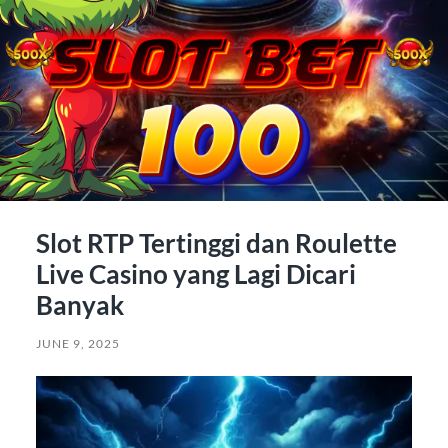
Slot RTP Tertinggi dan Roulette
Live Casino yang Lagi Dicari
Banyak
JUNE 9, 2025