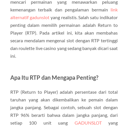
mencari permainan yang menawarkan peluang
kemenangan terbaik dan pengalaman bermain
link
alternatif gadunslot
yang realistis. Salah satu indikator
penting dalam memilih permainan adalah Return to
Player (RTP). Pada artikel ini, kita akan membahas
secara mendalam mengenai slot dengan RTP tertinggi
dan roulette live casino yang sedang banyak dicari saat
ini.
Apa Itu RTP dan Mengapa Penting?
RTP (Return to Player) adalah persentase dari total
taruhan yang akan dikembalikan ke pemain dalam
jangka panjang. Sebagai contoh, sebuah slot dengan
RTP 96% berarti bahwa dalam jangka panjang, dari
setiap 100 unit uang
GADUNSLOT
yang