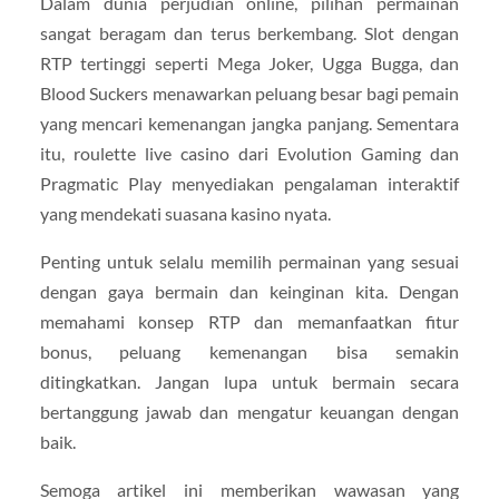
Dalam dunia perjudian online, pilihan permainan
sangat beragam dan terus berkembang. Slot dengan
RTP tertinggi seperti Mega Joker, Ugga Bugga, dan
Blood Suckers menawarkan peluang besar bagi pemain
yang mencari kemenangan jangka panjang. Sementara
itu, roulette live casino dari Evolution Gaming dan
Pragmatic Play menyediakan pengalaman interaktif
yang mendekati suasana kasino nyata.
Penting untuk selalu memilih permainan yang sesuai
dengan gaya bermain dan keinginan kita. Dengan
memahami konsep RTP dan memanfaatkan fitur
bonus, peluang kemenangan bisa semakin
ditingkatkan. Jangan lupa untuk bermain secara
bertanggung jawab dan mengatur keuangan dengan
baik.
Semoga artikel ini memberikan wawasan yang