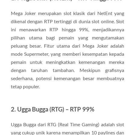
Mega Joker merupakan slot klasik dari NetEnt yang
dikenal dengan RTP tertinggi di dunia slot online. Slot
ini menawarkan RTP hingga 99%, menjadikannya
pilihan utama bagi pemain yang mengutamakan
peluang besar. Fitur utama dari Mega Joker adalah
mode Supermeter, yang memberi kesempatan kepada
pemain untuk meningkatkan kemenangan mereka
dengan taruhan tambahan. Meskipun grafisnya
sederhana, potensi kemenangan besar membuatnya
tetap populer.
2.
Ugga Bugga (RTG) – RTP 99%
Ugga Bugga dari RTG (Real Time Gaming) adalah slot
yang cukup unik karena menampilkan 10 paylines dan