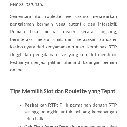
kembali taruhan.
Sementara itu, roulette live casino menawarkan
pengalaman bermain yang autentik dan interaktif.
Pemain bisa melihat dealer secara langsung,
berinteraksi melalui chat, dan merasakan atmosfer
kasino nyata dari kenyamanan rumah. Kombinasi RTP
tinggi dan pengalaman live yang seru ini membuat
keduanya menjadi pilihan utama di kalangan pemain
online.
Tips Memilih Slot dan Roulette yang Tepat
Perhatikan RTP:
Pilih permainan dengan RTP
setinggi mungkin untuk peluang kemenangan
lebih baik.
Cek Fitur Bonus:
Permainan dengan bonus dan