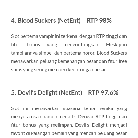
4.
Blood Suckers (NetEnt) – RTP 98%
Slot bertema vampir ini terkenal dengan RTP tinggi dan
fitur bonus yang menguntungkan. Meskipun
tampilannya simpel dan bertema horor, Blood Suckers
menawarkan peluang kemenangan besar dan fitur free
spins yang sering memberi keuntungan besar.
5.
Devil’s Delight (NetEnt) – RTP 97.6%
Slot ini menawarkan suasana tema neraka yang
menyeramkan namun menarik. Dengan RTP tinggi dan
fitur bonus yang melimpah, Devil’s Delight menjadi
favorit di kalangan pemain yang mencari peluang besar