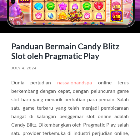
Panduan Bermain Candy Blitz
Slot oleh Pragmatic Play
JULY 4, 2024
Dunia perjudian
nassalonandspa
online terus
berkembang dengan cepat, dengan peluncuran game
slot baru yang menarik perhatian para pemain. Salah
satu game terbaru yang telah menjadi pembicaraan
hangat di kalangan penggemar slot online adalah
Candy Blitz. Dikembangkan oleh Pragmatic Play, salah
satu provider terkemuka di industri perjudian online,