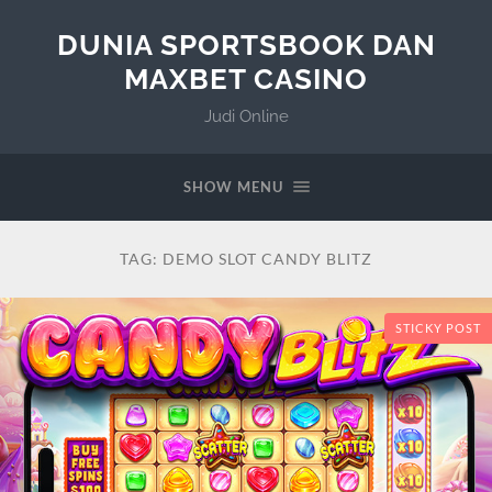
DUNIA SPORTSBOOK DAN
MAXBET CASINO
Judi Online
SHOW MENU
TAG:
DEMO SLOT CANDY BLITZ
STICKY POST