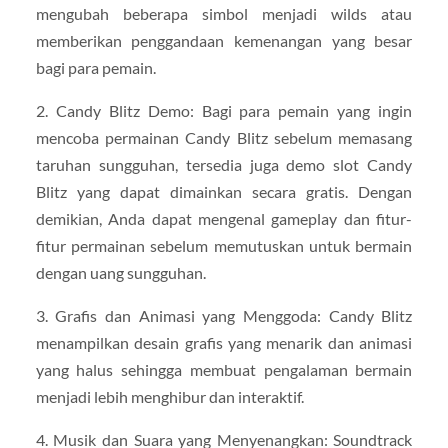
mengubah beberapa simbol menjadi wilds atau
memberikan penggandaan kemenangan yang besar
bagi para pemain.
2. Candy Blitz Demo: Bagi para pemain yang ingin
mencoba permainan Candy Blitz sebelum memasang
taruhan sungguhan, tersedia juga demo slot Candy
Blitz yang dapat dimainkan secara gratis. Dengan
demikian, Anda dapat mengenal gameplay dan fitur-
fitur permainan sebelum memutuskan untuk bermain
dengan uang sungguhan.
3. Grafis dan Animasi yang Menggoda: Candy Blitz
menampilkan desain grafis yang menarik dan animasi
yang halus sehingga membuat pengalaman bermain
menjadi lebih menghibur dan interaktif.
4. Musik dan Suara yang Menyenangkan: Soundtrack