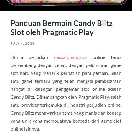
Panduan Bermain Candy Blitz
Slot oleh Pragmatic Play
JULY 4, 2024
Dunia perjudian
nassalonandspa
online terus
berkembang dengan cepat, dengan peluncuran game
slot baru yang menarik perhatian para pemain. Salah
satu game terbaru yang telah menjadi pembicaraan
hangat di kalangan penggemar slot online adalah
Candy Blitz. Dikembangkan oleh Pragmatic Play, salah
satu provider terkemuka di industri perjudian online,
Candy Blitz menawarkan tema yang manis dan konsep
yang unik yang membuatnya berbeda dari game slot
online lainnya.