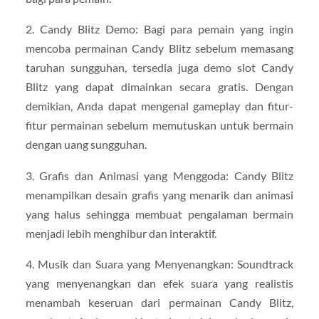
2. Candy Blitz Demo: Bagi para pemain yang ingin
mencoba permainan Candy Blitz sebelum memasang
taruhan sungguhan, tersedia juga demo slot Candy
Blitz yang dapat dimainkan secara gratis. Dengan
demikian, Anda dapat mengenal gameplay dan fitur-
fitur permainan sebelum memutuskan untuk bermain
dengan uang sungguhan.
3. Grafis dan Animasi yang Menggoda: Candy Blitz
menampilkan desain grafis yang menarik dan animasi
yang halus sehingga membuat pengalaman bermain
menjadi lebih menghibur dan interaktif.
4. Musik dan Suara yang Menyenangkan: Soundtrack
yang menyenangkan dan efek suara yang realistis
menambah keseruan dari permainan Candy Blitz,