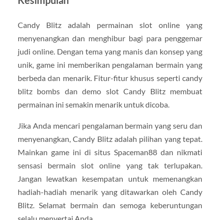
Candy Blitz adalah permainan slot online yang
menyenangkan dan menghibur bagi para penggemar
judi online. Dengan tema yang manis dan konsep yang
unik, game ini memberikan pengalaman bermain yang
berbeda dan menarik. Fitur-fitur khusus seperti candy
blitz bombs dan demo slot Candy Blitz membuat
permainan ini semakin menarik untuk dicoba.
Jika Anda mencari pengalaman bermain yang seru dan
menyenangkan, Candy Blitz adalah pilihan yang tepat.
Mainkan game ini di situs Spaceman88 dan nikmati
sensasi bermain slot online yang tak terlupakan.
Jangan lewatkan kesempatan untuk memenangkan
hadiah-hadiah menarik yang ditawarkan oleh Candy
Blitz. Selamat bermain dan semoga keberuntungan
selalu menyertai Anda.