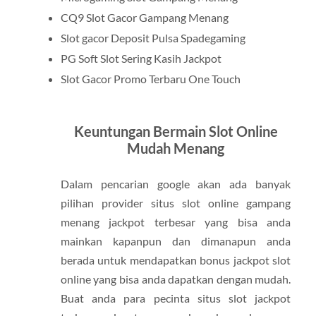
CQ9 Slot Gacor Gampang Menang
Slot gacor Deposit Pulsa Spadegaming
PG Soft Slot Sering Kasih Jackpot
Slot Gacor Promo Terbaru One Touch
Keuntungan Bermain Slot Online
Mudah Menang
Dalam pencarian google akan ada banyak
pilihan provider situs slot online gampang
menang jackpot terbesar yang bisa anda
mainkan kapanpun dan dimanapun anda
berada untuk mendapatkan bonus jackpot slot
online yang bisa anda dapatkan dengan mudah.
Buat anda para pecinta situs slot jackpot