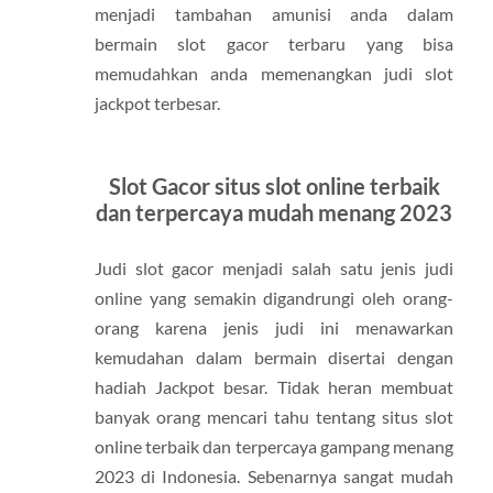
menjadi tambahan amunisi anda dalam
bermain slot gacor terbaru yang bisa
memudahkan anda memenangkan judi slot
jackpot terbesar.
Slot Gacor situs slot online terbaik
dan terpercaya mudah menang 2023
Judi slot gacor menjadi salah satu jenis judi
online yang semakin digandrungi oleh orang-
orang karena jenis judi ini menawarkan
kemudahan dalam bermain disertai dengan
hadiah Jackpot besar. Tidak heran membuat
banyak orang mencari tahu tentang situs slot
online terbaik dan terpercaya gampang menang
2023 di Indonesia. Sebenarnya sangat mudah