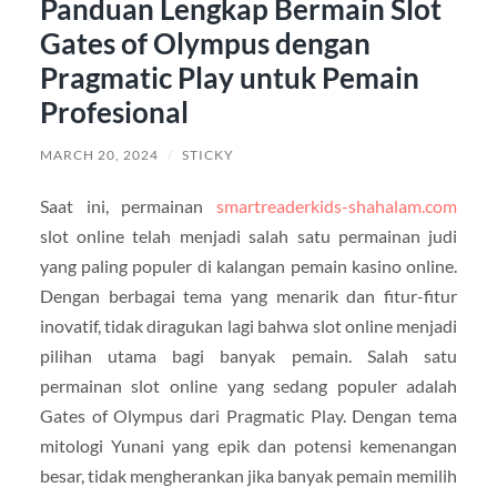
Panduan Lengkap Bermain Slot
Gates of Olympus dengan
Pragmatic Play untuk Pemain
Profesional
MARCH 20, 2024
/
STICKY
Saat ini, permainan
smartreaderkids-shahalam.com
slot online telah menjadi salah satu permainan judi
yang paling populer di kalangan pemain kasino online.
Dengan berbagai tema yang menarik dan fitur-fitur
inovatif, tidak diragukan lagi bahwa slot online menjadi
pilihan utama bagi banyak pemain. Salah satu
permainan slot online yang sedang populer adalah
Gates of Olympus dari Pragmatic Play. Dengan tema
mitologi Yunani yang epik dan potensi kemenangan
besar, tidak mengherankan jika banyak pemain memilih