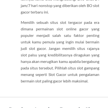
jam/7 hari nonstop yang diberikan oleh BO slot
gacor terbaru ini.
Memilih sebuah situs slot tergacor pada era
dimana permainan slot online gacor yang
populer menjadi salah satu faktor penting
untuk kamu pemula yang ingin mulai bermain
judi slot gacor. Jangan memilih situs rajanya
slot palsu yang kredibilitasnya diragukan yang
hanya akan merugikan kamu apabila bergabung
pada situs tersebut. Pilihlah situs slot gampang
menang seperti Slot Gacor untuk pengalaman
bermain slot paling gacor lebih maksimal.