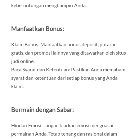
keberuntungan menghampiri Anda.
Manfaatkan Bonus:
Klaim Bonus: Manfaatkan bonus deposit, putaran
gratis, dan promosi lainnya yang ditawarkan oleh situs
judi online.
Baca Syarat dan Ketentuan: Pastikan Anda memahami
syarat dan ketentuan dari setiap bonus yang Anda
klaim.
Bermain dengan Sabar:
Hindari Emosi: Jangan biarkan emosi menguasai
permainan Anda. Tetap tenang dan rasional dalam