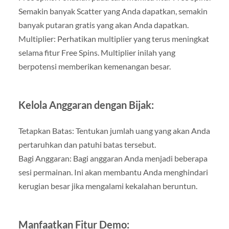
Semakin banyak Scatter yang Anda dapatkan, semakin
banyak putaran gratis yang akan Anda dapatkan.
Multiplier: Perhatikan multiplier yang terus meningkat
selama fitur Free Spins. Multiplier inilah yang
berpotensi memberikan kemenangan besar.
Kelola Anggaran dengan Bijak:
Tetapkan Batas: Tentukan jumlah uang yang akan Anda
pertaruhkan dan patuhi batas tersebut.
Bagi Anggaran: Bagi anggaran Anda menjadi beberapa
sesi permainan. Ini akan membantu Anda menghindari
kerugian besar jika mengalami kekalahan beruntun.
Manfaatkan Fitur Demo: