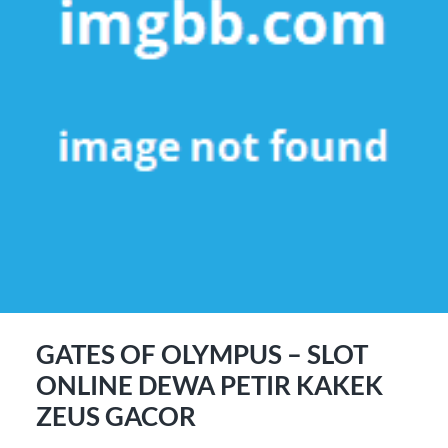
GATES OF OLYMPUS – SLOT
ONLINE DEWA PETIR KAKEK
ZEUS GACOR