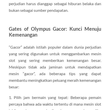
perjudian harus dianggap sebagai hiburan belaka dan
bukan sebagai sumber pendapatan.
Gates of Olympus Gacor: Kunci Menuju
Kemenangan
“Gacor” adalah istilah populer dalam dunia perjudian
yang sering digunakan untuk menggambarkan mesin
slot yang sering memberikan kemenangan besar.
Meskipun tidak ada jaminan untuk mendapatkan
mesin “gacor”, ada beberapa tips yang dapat
membantu meningkatkan peluang meraih kemenangan
besar:
1. Pilih jam bermain yang tepat: Beberapa pemain
percaya bahwa ada waktu tertentu di mana mesin slot