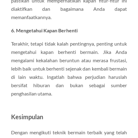
pastikan untuk memperhatikan kapan fitur-fitur ini
diaktifkan dan bagaimana Anda dapat
memanfaatkannya.
6. Mengetahui Kapan Berhenti
Terakhir, tetapi tidak kalah pentingnya, penting untuk
mengetahui kapan berhenti bermain. Jika Anda
mengalami kekalahan beruntun atau merasa frustasi,
lebih baik untuk berhenti sejenak dan kembali bermain
di lain waktu. Ingatlah bahwa perjudian haruslah
bersifat hiburan dan bukan sebagai sumber
penghasilan utama.
Kesimpulan
Dengan mengikuti teknik bermain terbaik yang telah