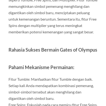
memungkinkan simbol pemenang menghilang dan
digantikan oleh simbol baru, menciptakan peluang
untuk kemenangan beruntun. Sementara itu, fitur Free
Spins dengan multiplier yang terus meningkat
memberikan potensi kemenangan yang sangat besar.
Rahasia Sukses Bermain Gates of Olympus
Pahami Mekanisme Permainan:
Fitur Tumble: Manfaatkan fitur Tumble dengan baik.
Setiap kali Anda mendapatkan kombinasi pemenang,
simbol-simbol tersebut akan menghilang dan
digantikan oleh simbol baru.
Free Spins: Fokuslah pada cara memicu fitur Free Spins.