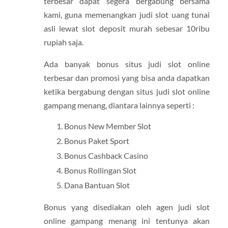
terbesar dapat segera bergabung bersama
kami, guna memenangkan judi slot uang tunai
asli lewat slot deposit murah sebesar 10ribu
rupiah saja.
Ada banyak bonus situs judi slot online
terbesar dan promosi yang bisa anda dapatkan
ketika bergabung dengan situs judi slot online
gampang menang, diantara lainnya seperti :
Bonus New Member Slot
Bonus Paket Sport
Bonus Cashback Casino
Bonus Rollingan Slot
Dana Bantuan Slot
Bonus yang disediakan oleh agen judi slot
online gampang menang ini tentunya akan