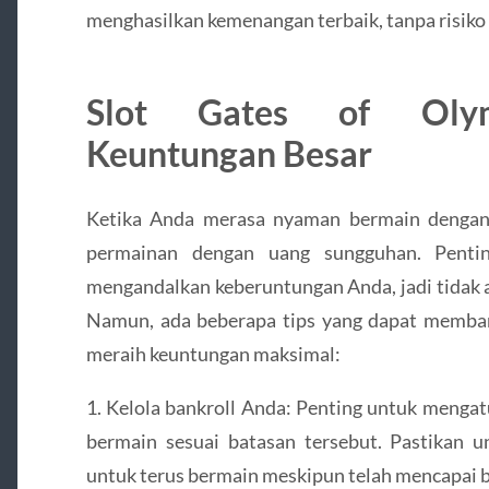
menghasilkan kemenangan terbaik, tanpa risiko f
Slot Gates of Oly
Keuntungan Besar
Ketika Anda merasa nyaman bermain dengan
permainan dengan uang sungguhan. Penti
mengandalkan keberuntungan Anda, jadi tidak a
Namun, ada beberapa tips yang dapat memba
meraih keuntungan maksimal:
1. Kelola bankroll Anda: Penting untuk menga
bermain sesuai batasan tersebut. Pastikan u
untuk terus bermain meskipun telah mencapai 