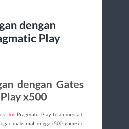
gan dengan
agmatic Play
an dengan Gates
 Play x500
us slot
Pragmatic Play telah menjadi
ngan maksimal hingga x500, game ini