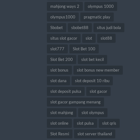
mahjong ways 2
olympus 1000
olympus1000
pragmatic play
Sbobet
sbobet88
situs judi bola
situs slot gacor
slot
slot88
slot777
Slot Bet 100
Slot Bet 200
slot bet kecil
slot bonus
slot bonus new member
slot dana
slot deposit 10 ribu
slot deposit pulsa
slot gacor
slot gacor gampang menang
slot mahjong
slot olympus
slot online
slot pulsa
slot qris
Slot Resmi
slot server thailand