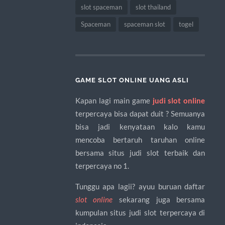
slot spaceman
slot thailand
Spaceman
spaceman slot
togel
GAME SLOT ONLINE UANG ASLI
Kapan lagi main game
judi slot online
terpercaya bisa dapat duit ? Semuanya
bisa jadi kenyataan kalo kamu
mencoba bertaruh taruhan online
bersama situs judi slot terbaik dan
terpercaya no 1.
Tunggu apa lagii? ayuu buruan daftar
slot online
sekarang juga bersama
kumpulan situs judi slot terpercaya di