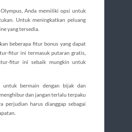
 Olympus, Anda memiliki opsi untuk
ntukan. Untuk meningkatkan peluang
ne yang tersedia.
kan beberapa fitur bonus yang dapat
-fitur ini termasuk putaran gratis,
itur-fitur ini sebaik mungkin untuk
an untuk bermain dengan bijak dan
menghibur dan jangan terlalu terpaku
a perjudian harus dianggap sebagai
apatan.