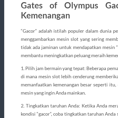
Gates of Olympus Gac
Kemenangan
“Gacor” adalah istilah populer dalam dunia p
menggambarkan mesin slot yang sering memb
tidak ada jaminan untuk mendapatkan mesin “g
membantu meningkatkan peluang meraih kemen
1. Pilih jam bermain yang tepat: Beberapa pem
di mana mesin slot lebih cenderung memberika
memanfaatkan kemenangan besar seperti itu, 
mesin yang ingin Anda mainkan.
2. Tingkatkan taruhan Anda: Ketika Anda mer
kondisi “gacor”, coba tingkatkan taruhan Anda 