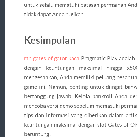
untuk selalu mematuhi batasan permainan Anda
tidak dapat Anda rugikan.
Kesimpulan
rtp gates of gatot kaca
Pragmatic Play adalah 
dengan keuntungan maksimal hingga x500
mengesankan, Anda memiliki peluang besar u
game ini. Namun, penting untuk diingat bahw
bertanggung jawab. Kelola bankroll Anda d
mencoba versi demo sebelum memasuki perma
tips dan informasi yang diberikan dalam art
keuntungan maksimal dengan slot Gates of O
beruntung!