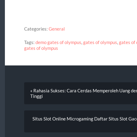
Categories:
General
Tags:
demo gates of olympus
,
gates of olympus
,
gates of
gates of olympus
« Rahasia Sukses: Cara Cerdas Memperoleh Uang de
Tinggi
Situs Slot Online Microgaming Daftar Situs Slot G