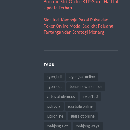
Bocoran Slot Online RTP Gacor Hari Ini
Update Terbaru
Slot Judi Kamboja Pakai Pulsa dan
Poker Online Modal Sedikit: Peluang
Tantangan dan Strategi Menang
TAGS
agen judi
agen judi online
agen slot
bonus new member
gates of olympus
joker123
judi bola
judi bola online
judi online
judi slot online
mahjong slot
mahjong ways