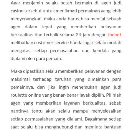
Agar menjamin selalu betah bermain di agen judi
casino tersebut untuk menikmati permainan yang lebih
menyenangkan, maka anda harus bisa menilai sebuah
agen dalam tepat yang memberikan pelayanan
berkualitas dan terbaik selama 24 jam dengan
ibcbet
melibatkan customer service handal agar selalu mudah
mengatasi setiap permasalahan dan kendala yang
dialami oleh para pemain.
Maka dipastikan selalu memberikan pelayanan dengan
maksimal terhadap taruhan yang dimainkan para
pemainnya, dan jika ingin menemukan agen judi
roulette online yang benar-benar layak dipilih. Pilihlah
agen yang memberikan layanan berkualitas, sebab
nantinya tentu akan selalu mampu menyelesaikan
setiap permasalahan yang dialami. Bagaimana setiap
saat selalu bisa menghubungi dan meminta bantuan