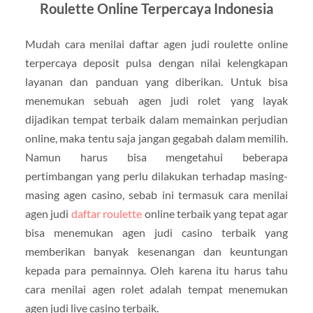
Roulette Online Terpercaya Indonesia
Mudah cara menilai daftar agen judi roulette online
terpercaya deposit pulsa dengan nilai kelengkapan
layanan dan panduan yang diberikan. Untuk bisa
menemukan sebuah agen judi rolet yang layak
dijadikan tempat terbaik dalam memainkan perjudian
online, maka tentu saja jangan gegabah dalam memilih.
Namun harus bisa mengetahui beberapa
pertimbangan yang perlu dilakukan terhadap masing-
masing agen casino, sebab ini termasuk cara menilai
agen judi
daftar roulette
online terbaik yang tepat agar
bisa menemukan agen judi casino terbaik yang
memberikan banyak kesenangan dan keuntungan
kepada para pemainnya. Oleh karena itu harus tahu
cara menilai agen rolet adalah tempat menemukan
agen judi live casino terbaik.