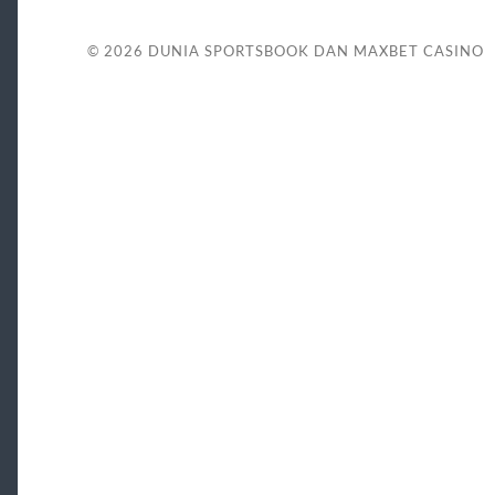
© 2026
DUNIA SPORTSBOOK DAN MAXBET CASINO