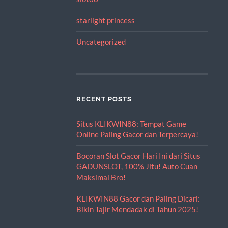
starlight princess
Uncategorized
RECENT POSTS
Situs KLIKWIN88: Tempat Game
Online Paling Gacor dan Terpercaya!
Bocoran Slot Gacor Hari Ini dari Situs
GADUNSLOT, 100% Jitu! Auto Cuan
Maksimal Bro!
KLIKWIN88 Gacor dan Paling Dicari:
Bikin Tajir Mendadak di Tahun 2025!