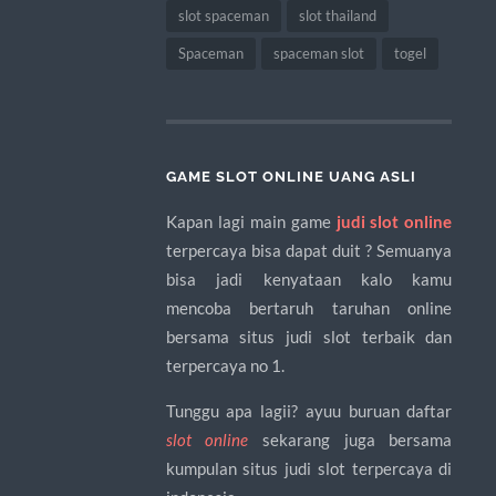
slot spaceman
slot thailand
Spaceman
spaceman slot
togel
GAME SLOT ONLINE UANG ASLI
Kapan lagi main game
judi slot online
terpercaya bisa dapat duit ? Semuanya
bisa jadi kenyataan kalo kamu
mencoba bertaruh taruhan online
bersama situs judi slot terbaik dan
terpercaya no 1.
Tunggu apa lagii? ayuu buruan daftar
slot online
sekarang juga bersama
kumpulan situs judi slot terpercaya di