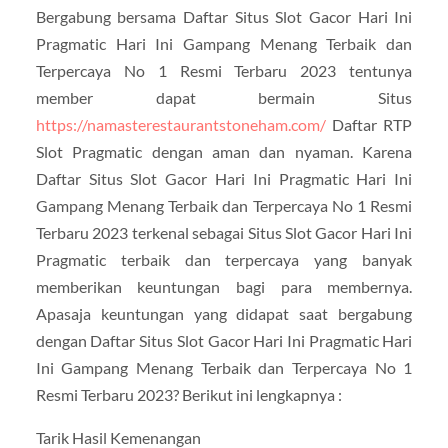
Bergabung bersama Daftar Situs Slot Gacor Hari Ini
Pragmatic Hari Ini Gampang Menang Terbaik dan
Terpercaya No 1 Resmi Terbaru 2023 tentunya
member dapat bermain Situs
https://namasterestaurantstoneham.com/
Daftar RTP
Slot Pragmatic dengan aman dan nyaman. Karena
Daftar Situs Slot Gacor Hari Ini Pragmatic Hari Ini
Gampang Menang Terbaik dan Terpercaya No 1 Resmi
Terbaru 2023 terkenal sebagai Situs Slot Gacor Hari Ini
Pragmatic terbaik dan terpercaya yang banyak
memberikan keuntungan bagi para membernya.
Apasaja keuntungan yang didapat saat bergabung
dengan Daftar Situs Slot Gacor Hari Ini Pragmatic Hari
Ini Gampang Menang Terbaik dan Terpercaya No 1
Resmi Terbaru 2023? Berikut ini lengkapnya :
Tarik Hasil Kemenangan