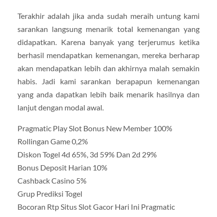
Terakhir adalah jika anda sudah meraih untung kami
sarankan langsung menarik total kemenangan yang
didapatkan. Karena banyak yang terjerumus ketika
berhasil mendapatkan kemenangan, mereka berharap
akan mendapatkan lebih dan akhirnya malah semakin
habis. Jadi kami sarankan berapapun kemenangan
yang anda dapatkan lebih baik menarik hasilnya dan
lanjut dengan modal awal.
Pragmatic Play Slot Bonus New Member 100%
Rollingan Game 0,2%
Diskon Togel 4d 65%, 3d 59% Dan 2d 29%
Bonus Deposit Harian 10%
Cashback Casino 5%
Grup Prediksi Togel
Bocoran Rtp Situs Slot Gacor Hari Ini Pragmatic