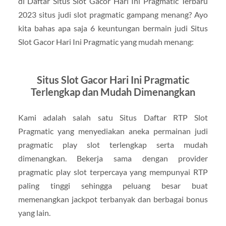
di Daftar Situs Slot Gacor Hari Ini Pragmatic Terbaru
2023 situs judi slot pragmatic gampang menang? Ayo
kita bahas apa saja 6 keuntungan bermain judi Situs
Slot Gacor Hari Ini Pragmatic yang mudah menang:
Situs Slot Gacor Hari Ini Pragmatic
Terlengkap dan Mudah Dimenangkan
Kami adalah salah satu Situs Daftar RTP Slot
Pragmatic yang menyediakan aneka permainan judi
pragmatic play slot terlengkap serta mudah
dimenangkan. Bekerja sama dengan provider
pragmatic play slot terpercaya yang mempunyai RTP
paling tinggi sehingga peluang besar buat
memenangkan jackpot terbanyak dan berbagai bonus
yang lain.